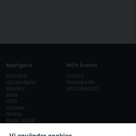
Navigera
Mitt konto
Kundtjänst
Logga in
Om Sporttema
Registrera dig
Köpvillkor
Glömt lösenord?
Blogg
GDPR
Manualer
Nyheter
Blogg - artiklar
Följ oss
Sporttema Sverige
Vi använder cookies