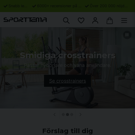
Snabb leverans
6000+ recensioner på Trustpilot
Över 200 000 nöjda kunder
Smidiga crosstrainers
Passar nybörjare och vana användare.
Se crosstrainers
Förslag till dig