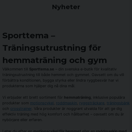
Nyheter
Sporttema –
Träningsutrustning för
hemmaträning och gym
Välkommen till
Sporttema.se
– din svenska e-butik för kvalitativ
träningsutrustning till både hemmet och gymmet. Oavsett om du vill
förbättra konditionen, bygga styrka eller lindra ryggbesvär har vi
produkterna som hjälper dig nå dina mål.
Vi erbjuder ett brett sortiment för
hemmaträning
, inklusive populära
produkter som
motionscykel
,
roddmaskin
,
ryggsträckare
,
träningsbänk
och
crosstrainer
. Våra produkter är noggrant utvalda för att ge dig
effektiv träning med hög komfort och hållbarhet – oavsett om du är
nybörjare eller erfaren.
Letar du efter en
motionscykel för hemmet
eller en
roddmaskin med