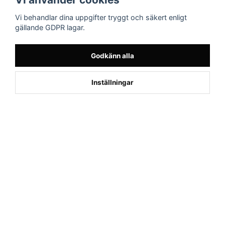
AB
Facebook
Vi behandlar dina uppgifter tryggt och säkert enligt
Drottninggatan 47
gällande GDPR lagar.
374 36 Karlshamn
Tel 0454-10920
Godkänn alla
1
Inställningar
Powered by Nyehandel AB
if (window.location.hostname.endsWith('sporttema.se')) { var logoDiv =
document.getElementById('aaa_logo'); var trustpilotContainer =
document.getElementById('trustpilot-container'); if (trustpilotContainer) {
trustpilotContainer.style.display = 'block'; } if (logoDiv) {
logoDiv.style.display = 'block'; } } if
(window.location.hostname.endsWith('sporttema.no')) { var trustpilotNo
= document.getElementById('trustpilot-no'); if (trustpilotNo) {
trustpilotNo.style.display = 'block'; } } setTimeout(() => { if
(document.querySelector('.accordion')) { let egenskap =
document.querySelector('.accordion-button[aria-label="Egenskaper"]'); if
(egenskap) { egenskap.click(); } let reviewBtn =
document.querySelector('#product-reviews.accordion-button'); if