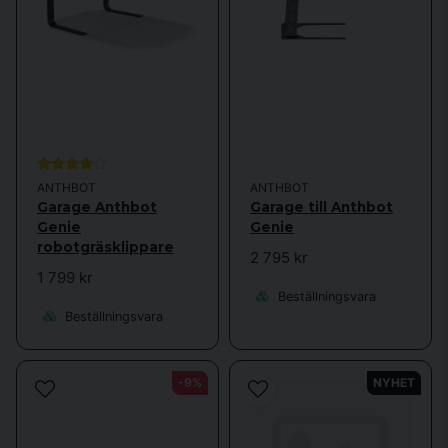
hållbar miljö. 
Med sin mix av ingenjörskonst, naturintresse och en
stark vilja att göra vardagen enklare.
Har Anthbot snabbt blivit ett varumärke att räkna med inom modern
trädgårdsteknik
ANTHBOT
ANTHBOT
Garage Anthbot
Garage till Anthbot
Genie
Genie
robotgräsklippare
2 795 kr
1 799 kr
Beställningsvara
Beställningsvara
-9%
NYHET