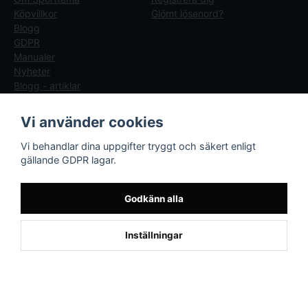
Köpvillkor
Glömt lösenord?
Blogg
GDPR
Manualer
Nyheter
Blogg - artiklar
Följ oss
Sporttema Sverige
Vi använder cookies
AB
Facebook
Vi behandlar dina uppgifter tryggt och säkert enligt
Drottninggatan 47
gällande GDPR lagar.
374 36 Karlshamn
Tel 0454-10920
Godkänn alla
Kund från
Övertorneå
1
Inställningar
beställde Robotgräsklippare Genie
800 - Bäst i test
Powered by Nyehandel AB
if (window.location.hostname.endsWith('sporttema.se')) { var logoDiv =
document.getElementById('aaa_logo'); var trustpilotContainer =
document.getElementById('trustpilot-container'); if (trustpilotContainer) {