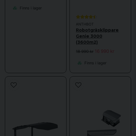
Företaget arbetar redan med idéer om robotar som kan:
Finns i lager
identifiera och ta bort ogräs
ANTHBOT
analysera gräsets hälsa
Robotgräsklippare
Genie 3000
gödsla automatiskt
(3600m2)
16 990 kr
samla löv
18 990 kr
återplantera där gräset är tunt
Finns i lager
Det är en vision om en framtid där trädgården sköter sig själv – och 
där tekniken gör det möjligt att njuta av en perfekt gräsmatta utan 
arbete .
Ett varumärke byggt på
värderingar
Anthbots värderingar är tydliga: innovation, hållbarhet, hälsa, glädje 
och kundfokus. De vill skapa produkter som inte bara är tekniskt 
avancerade, utan också bidrar till en bättre livskvalitet och en mer 