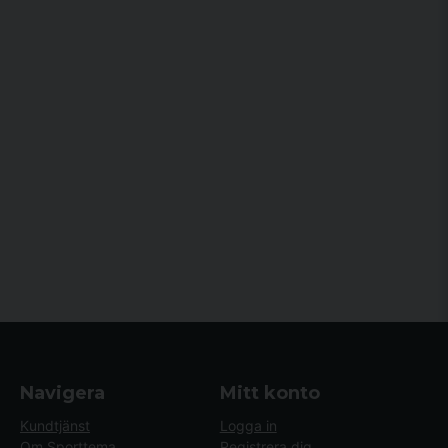
Navigera
Mitt konto
Kundtjänst
Logga in
Om Sporttema
Registrera dig