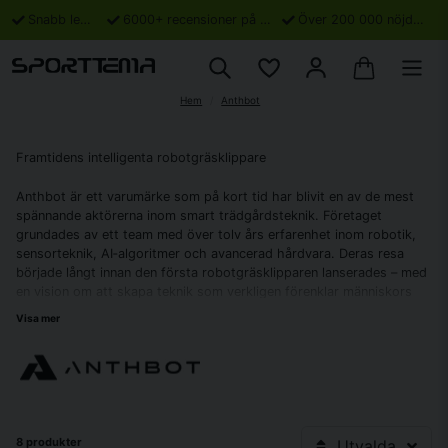
Snabb leverans
6000+ recensioner på Trustpilot
Över 200 000 nöjda kunder
Hem
Anthbot
Framtidens intelligenta robotgräsklippare
Anthbot är ett varumärke som på kort tid har blivit en av de mest 
spännande aktörerna inom smart trädgårdsteknik. Företaget 
grundades av ett team med över tolv års erfarenhet inom robotik, 
sensorteknik, AI‑algoritmer och avancerad hårdvara. Deras resa 
började långt innan den första robotgräsklipparen lanserades – med 
en vision om att skapa teknik som verkligen förenklar människors 
vardag. I dag är Anthbot ett globalt varumärke med kontor i tex 
Visa mer
Tyskland, och med en tydlig ambition att fortsätta expandera till fler 
marknader världen över .
Rötterna i avancerad robotik
Anthbots grundare har under mer än ett decennium arbetat med att 
8 produkter
utveckla sensorer och intelligenta system för robotar inom flera 
Utvalda