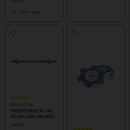
195 kr
Finns i lager
Vilka viktskivor passar med en 25 mm skivstång?
Vilka är fördelarna med en 25 mm skivstång?
Vilka övningar kan jag göra med en 25 mm
skivstång?
Vad kan jag kombinera med min 25 mm skivstång?
INSPORTLINE
Hantelstång 45 cm
25 mm SDA-25x450T
249 kr