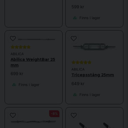
Trots att 25 mm skivstänger är mindre än sina 30 och 50 mm
599 kr
motsvarigheter, håller de fortfarande hög kvalitet. Hos Sporttema hittar
du modeller med räfflat grepp, gängade ändar för säker fastsättning och
Finns i lager
slitstark ytbehandling. Vissa modeller är även utrustade med roterande
ändar, vilket ger bättre komfort vid dynamiska övningar.
Du kan använda din skivstång till klassiska övningar som:
Bicepscurl
ABILICA
Abilica WeightBar 25
Axelpress
mm
ABILICA
Marklyft
699 kr
Tricepsstång 25mm
Knäböj
649 kr
Finns i lager
Tricepspress
Finns i lager
Raka marklyft
-8%
Vill du variera träningen ytterligare? Kombinera med en träningsbänk,
hantlar eller gummiband för att skapa ett mångsidigt upplägg.