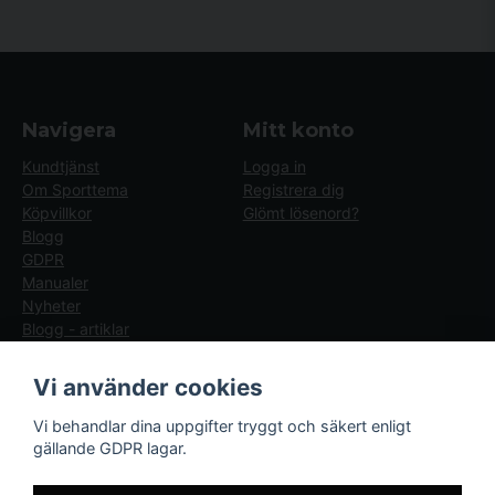
Navigera
Mitt konto
Kundtjänst
Logga in
Om Sporttema
Registrera dig
Köpvillkor
Glömt lösenord?
Blogg
GDPR
Manualer
Nyheter
Blogg - artiklar
Följ oss
Sporttema Sverige
Vi använder cookies
AB
Facebook
Vi behandlar dina uppgifter tryggt och säkert enligt
Drottninggatan 47
gällande GDPR lagar.
374 36 Karlshamn
Tel 0454-10920