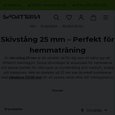
Snabb leverans
6000+ recensioner på Trustpilot
Över 200 000 nöjda kunder
Hem
Styrketräning
Skivstång 25 mm
Skivstång 25 mm – Perfekt för
hemmaträning
En
skivstång 25 mm
är ett utmärkt val för dig som vill sätta upp ett
effektivt hemmagym. Dessa skivstänger är anpassade för hemmabruk
och passar perfekt för olika typer av styrketräning som marklyft, knäböj
och bänkpress. Med en diameter på 25 mm kan de enkelt kombineras
med
viktskivor 25/30 mm
för att justera vikten efter ditt träningsbehov.
Variera din träning med rätt
Visa mer
utrustning
För att få ut det mesta av din träning kan du kombinera din skivstång
med andra produkter som en
10 produkter
träningsbänk
eller en
skivstångsställning
.
Utvalda
Detta ger dig möjlighet att utföra en mängd olika övningar och bygga