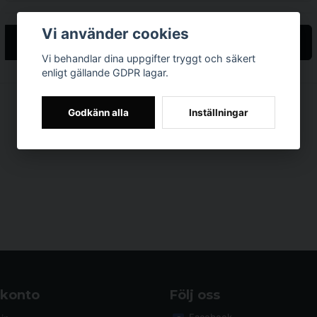
Vi använder cookies
Återställ lösenord
Vi behandlar dina uppgifter tryggt och säkert
enligt gällande GDPR lagar.
Godkänn alla
Inställningar
 konto
Följ oss