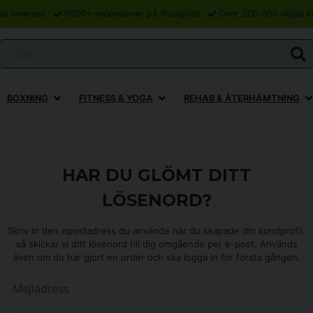
bb leverans
6000+ recensioner på Trustpilot
Över 200 000 nöjda k
Sök...
BOXNING
FITNESS & YOGA
REHAB & ÅTERHÄMTNING
HAR DU GLÖMT DITT
LÖSENORD?
Skriv in den epostadress du använde när du skapade din kundprofil,
så skickar vi ditt lösenord till dig omgående per e-post. Används
även om du har gjort en order och ska logga in för första gången.
Mejladress
Mejladress