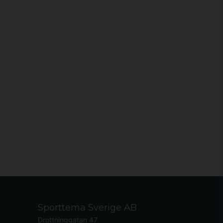
Sporttema Sverige AB
Drottninggatan 47