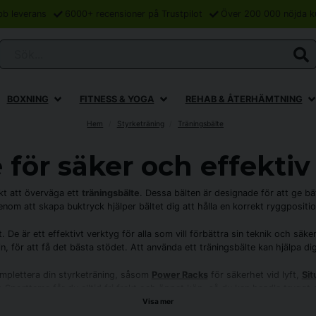
bb leverans
6000+ recensioner på Trustpilot
Över 200 000 nöjda k
Sök...
BOXNING
FITNESS & YOGA
REHAB & ÅTERHÄMTNING
Hem
Styrketräning
Träningsbälte
 för säker och effektiv
kt att överväga ett
träningsbälte
. Dessa bälten är designade för att ge bä
nom att skapa buktryck hjälper bältet dig att hålla en korrekt ryggpositi
De är ett effektivt verktyg för alla som vill förbättra sin teknik och säke
n, för att få det bästa stödet. Att använda ett träningsbälte kan hjälpa dig
mplettera din styrketräning, såsom
Power Racks
för säkerhet vid lyft,
Si
 Sporttema får du alltid fri frakt och öppet köp, så du kan handla tryggt 
Visa mer