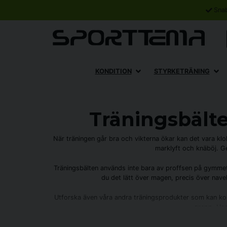
Sna
KONDITION
STYRKETRÄNING
Träningsbälte
När träningen går bra och vikterna ökar kan det vara klo
marklyft och knäböj. Ge
Träningsbälten används inte bara av proffsen på gymmet. 
du det lätt över magen, precis över navel
Utforska även våra andra träningsprodukter som kan ko
grepp. Hos