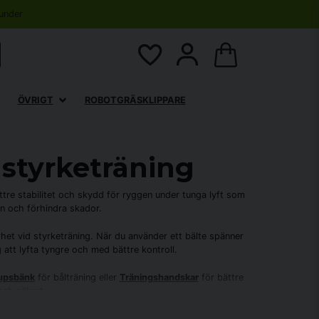
under
ÖVRIGT
ROBOTGRÄSKLIPPARE
 styrketräning
ttre stabilitet och skydd för ryggen under tunga lyft som
on och förhindra skador.
rhet vid styrketräning. När du använder ett bälte spänner
 att lyfta tyngre och med bättre kontroll.
tupsbänk
för bålträning eller
Träningshandskar
för bättre
och säkert.