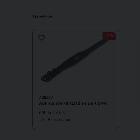
Träningsbälten är inte enbart för elitlyftare eller tävling
1 produkter
du tränar hemma, på gym eller i e
För nybörjare kan ett bälte vara ett pedagogiskt stöd so
-21%
ABILICA
Abilica WeightLifting Belt S/M
549 kr
699 kr
Hos
Finns i lager
Klassiska läderbälten:
Ger maximal s