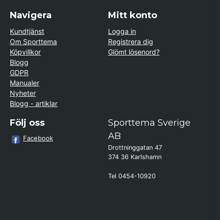
Navigera
Mitt konto
Kundtjänst
Logga in
Om Sporttema
Registrera dig
Köpvillkor
Glömt lösenord?
Blogg
GDPR
Manualer
Nyheter
Blogg - artiklar
Följ oss
Sporttema Sverige
AB
Facebook
Drottninggatan 47
374 36 Karlshamn
Tel 0454-10920
Kund från
Öxabäck
beställde Motionscykel AL2 Bäst i