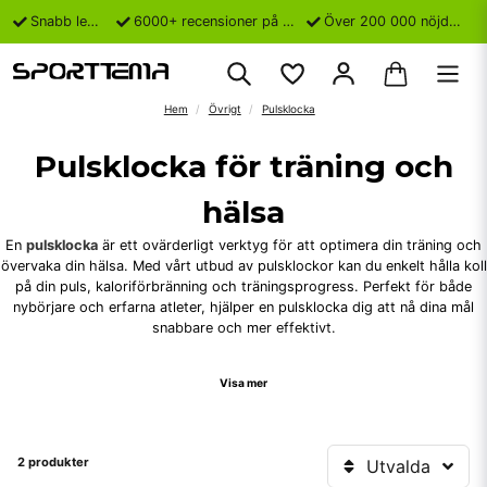
Snabb leverans
6000+ recensioner på Trustpilot
Över 200 000 nöjda kunder
Hem
Övrigt
Pulsklocka
Pulsklocka för träning och
hälsa
En
pulsklocka
är ett ovärderligt verktyg för att optimera din träning och
övervaka din hälsa. Med vårt utbud av pulsklockor kan du enkelt hålla koll
på din puls, kaloriförbränning och träningsprogress. Perfekt för både
nybörjare och erfarna atleter, hjälper en pulsklocka dig att nå dina mål
snabbare och mer effektivt.
Våra pulsklockor erbjuder avancerade funktioner såsom GPS-spårning,
Visa mer
sömnmonitorering och vattenresistens, vilket gör dem till en pålitlig
partner oavsett om du tränar inomhus eller utomhus. Kombinera din
pulsklocka med andra träningsredskap från vårt sortiment, såsom
Fitness & Yoga
och
Rehab & Återhämtning
, för en komplett
2 produkter
Utvalda
träningsupplevelse.