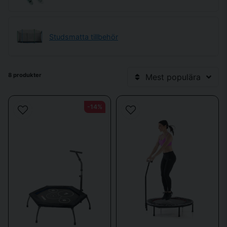
kollar in vårt
Fitness & Yoga
sortiment.
Fördelar med en Studsmatta
Studsmatta tillbehör
En
studsmatta
erbjuder många hälsofördelar. Den ger effekti
kaloriförbränning och stärker både muskler och skelett. Hoppträning
förbättrar din balans och koordination, minskar stress och ökar hjärt-
och lungkapaciteten. För att komplettera din träning kan du även
8 produkter
Mest populära
överväga en
träningsmatta
för stretching och återhämtning.
För att säkerställa en trygg och rolig upplevelse, se till att komplettera
-14%
din utrustning med
studsmatta tillbehör
som kantskydd oc
säkerhetsnät. Oavsett om du väljer en traditionell rund, rektangulär eller
oval modell, finns det alternativ som passar alla behov och utrymmen.
Investera i en
berg
trampolin för en högkvalitativ och säke
träningsupplevelse.
Att
köpa en studsmatta
är ett smart sätt att aktivera
hela familjen
– frå
barnens lek till vuxnas träningspass. En studsmatta ska vara både rolig
och säker, anpassad efter användarens nivå. För
erfarna hoppare
so
söker mer kontroll och precision rekommenderas
rektangulära
studsmattor
, som ger jämnare studs och bättre stabilitet vid avancerade
övningar.