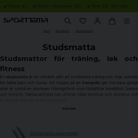
Snabb leverans
6000+ recensioner på Trustpilot
Över 200 000 nöjda kunder
Hem
Kondition
Studsmatta
Studsmatta
Studsmattor för träning, lek och
fitness
En
studsmatta
är ett utmärkt sätt att kombinera träning och nöje, perfekt
för både barn och vuxna. Att hoppa på en
trampolin
ger inte bara glädj
utan är också en skonsam träningsform som förbättrar kondition, balans
och motorik. Denna aktivitet kan utföras både inomhus och utomhus och
är särskilt populär under sommaren.
Visa mer
Hos Sporttema hittar du ett brett utbud av modeller, inklusive större
familjealternativ och mer kompakta varianter med handtag för enkel
förvaring. Våra produkter är designade för att vara säkra och hållbara,
med robusta ramar av galvaniserat stål som klarar olika
Studsmatta reservdelar
väderförhållanden. För en komplett träning rekommenderar vi att du även