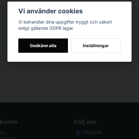
Vi använder cookies
Vi behandlar dina uppgifter tryggt och säkert
enligt gällande GDPR lagar.
Godkänn alla
Inställningar
 konto
Följ oss
Facebook
in
rera dig