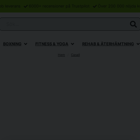
bb leverans
6000+ recensioner på Trustpilot
Över 200 000 nöjda k
Sök...
BOXNING
FITNESS & YOGA
REHAB & ÅTERHÄMTNING
Hem
Casall