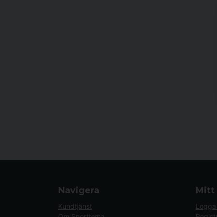
Navigera
Mitt
Kundtjänst
Logga 
Om Sporttema
Regist