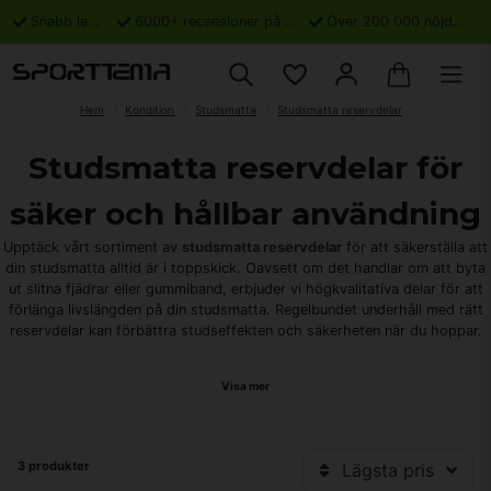
Snabb leverans
6000+ recensioner på Trustpilot
Över 200 000 nöjda kunder
Hem
Kondition
Studsmatta
Studsmatta reservdelar
Studsmatta reservdelar för
säker och hållbar användning
Upptäck vårt sortiment av
studsmatta reservdelar
för att säkerställa att
din studsmatta alltid är i toppskick. Oavsett om det handlar om att byta
ut slitna fjädrar eller gummiband, erbjuder vi högkvalitativa delar för att
förlänga livslängden på din studsmatta. Regelbundet underhåll med rätt
reservdelar kan förbättra studseffekten och säkerheten när du hoppar.
Hos Sporttema hittar du ett brett utbud av
studsmattor
och
Visa mer
specialanpassade
studsmatta tillbehör
som passar alla behov. Det är
viktigt att byta ut delar som kan påverka studsmattans prestanda eller
utgöra en säkerhetsrisk. Om du har frågor eller är osäker på vilka delar
som passar din studsmatta, tveka inte att kontakta vår kundtjänst för
3 produkter
Lägsta pris
hjälp och råd.