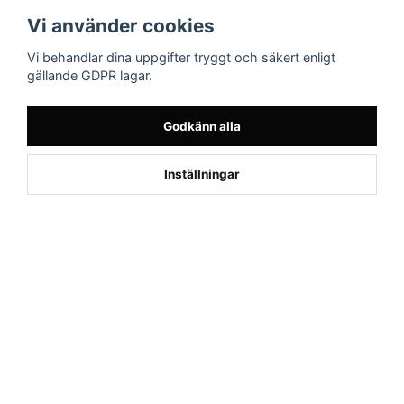
Följ oss
Sporttema Sverige
Vi använder cookies
AB
Facebook
Vi behandlar dina uppgifter tryggt och säkert enligt
Drottninggatan 47
gällande GDPR lagar.
374 36 Karlshamn
Tel 0454-10920
Godkänn alla
×
Kund från
Västerås
beställde Motionscykel AL2 Bäst i
Inställningar
Test (Silver)
Powered by Nyehandel AB
if (window.location.hostname.endsWith('sporttema.se')) { var logoDiv =
document.getElementById('aaa_logo'); var trustpilotContainer =
document.getElementById('trustpilot-container'); if (trustpilotContainer) {
trustpilotContainer.style.display = 'block'; } if (logoDiv) {
logoDiv.style.display = 'block'; } } if
(window.location.hostname.endsWith('sporttema.no')) { var trustpilotNo
= document.getElementById('trustpilot-no'); if (trustpilotNo) {
trustpilotNo.style.display = 'block'; } } setTimeout(() => { if
(document.querySelector('.accordion')) { let egenskap =
document.querySelector('.accordion-button[aria-label="Egenskaper"]'); if
(egenskap) { egenskap.click(); } let reviewBtn =