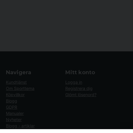
Navigera
Mitt konto
Kundtjänst
Logga in
Om Sporttema
Registrera dig
Köpvillkor
Glömt lösenord?
Blogg
GDPR
Manualer
Nyheter
Blogg - artiklar