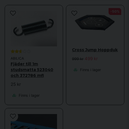
Förutom reservdelar till studsmattor erbjuder vi också utrustning för
-50%
styrketräning
och
fitness & yoga
för att komplettera din träningsrutin.
Vårt mål är att hjälpa dig hålla dig aktiv och säker på din träningsresa.
Cross Jump Hoppduk
499 kr
ABILICA
999 kr
Fjäder till 1m
studsmatta 523040
Finns i lager
och 372786 mfl
25 kr
Finns i lager