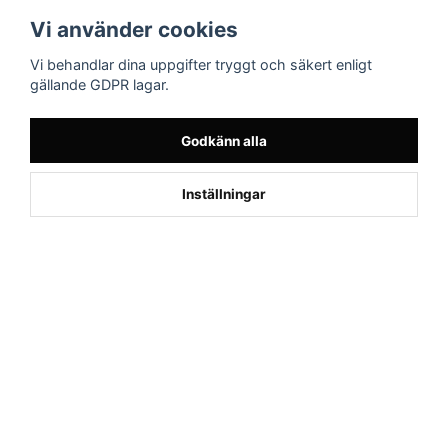
Följ oss
Sporttema Sverige
Vi använder cookies
AB
Facebook
Vi behandlar dina uppgifter tryggt och säkert enligt
Drottninggatan 47
gällande GDPR lagar.
374 36 Karlshamn
Tel 0454-10920
Godkänn alla
1
Inställningar
Powered by Nyehandel AB
if (window.location.hostname.endsWith('sporttema.se')) { var logoDiv =
document.getElementById('aaa_logo'); var trustpilotContainer =
document.getElementById('trustpilot-container'); if (trustpilotContainer) {
trustpilotContainer.style.display = 'block'; } if (logoDiv) {
logoDiv.style.display = 'block'; } } if
(window.location.hostname.endsWith('sporttema.no')) { var trustpilotNo
= document.getElementById('trustpilot-no'); if (trustpilotNo) {
trustpilotNo.style.display = 'block'; } } setTimeout(() => { if
(document.querySelector('.accordion')) { let egenskap =
document.querySelector('.accordion-button[aria-label="Egenskaper"]'); if
(egenskap) { egenskap.click(); } let reviewBtn =