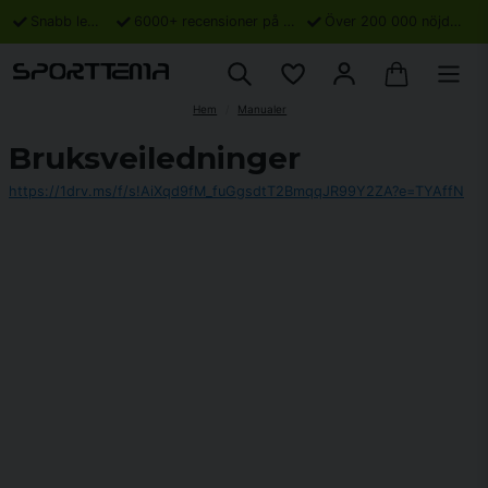
Snabb leverans
6000+ recensioner på Trustpilot
Över 200 000 nöjda kunder
Hem
Manualer
Bruksveiledninger
https://1drv.ms/f/s!AiXqd9fM_fuGgsdtT2BmqqJR99Y2ZA?e=TYAffN