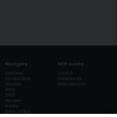
Navigera
Mitt konto
Kundtjänst
Logga in
Om Sporttema
Registrera dig
Köpvillkor
Glömt lösenord?
Blogg
GDPR
Manualer
Nyheter
Blogg - artiklar