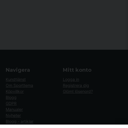
Navigera
Mitt konto
Kundtjänst
Logga in
Om Sporttema
Registrera dig
Köpvillkor
Glömt lösenord?
Blogg
GDPR
Manualer
Nyheter
Blogg - artiklar