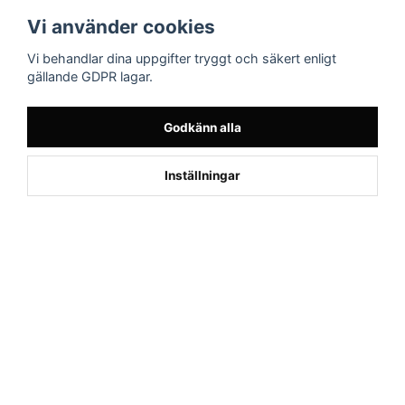
Följ oss
Sporttema Sverige
Vi använder cookies
AB
Facebook
Vi behandlar dina uppgifter tryggt och säkert enligt
Drottninggatan 47
gällande GDPR lagar.
374 36 Karlshamn
Tel 0454-10920
Godkänn alla
1
Kund från
Farsta
Inställningar
beställde Vibrationsplatta Devyn
Powered by Nyehandel AB
if (window.location.hostname.endsWith('sporttema.se')) { var logoDiv =
document.getElementById('aaa_logo'); var trustpilotContainer =
document.getElementById('trustpilot-container'); if (trustpilotContainer) {
trustpilotContainer.style.display = 'block'; } if (logoDiv) {
logoDiv.style.display = 'block'; } } if
(window.location.hostname.endsWith('sporttema.no')) { var trustpilotNo
= document.getElementById('trustpilot-no'); if (trustpilotNo) {
trustpilotNo.style.display = 'block'; } } setTimeout(() => { if
(document.querySelector('.accordion')) { let egenskap =
document.querySelector('.accordion-button[aria-label="Egenskaper"]'); if
(egenskap) { egenskap.click(); } let reviewBtn =