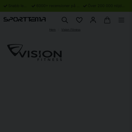
Snabb leverans
6000+ recensioner på Trustpilot
Över 200 000 nöjda kunder
Hem
Vision Fitness