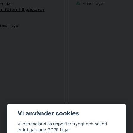
Finns i lager
YPUMP
ifötter till gåstavar
nns i lager
Vi använder cookies
Vi behandlar dina uppgifter tryggt och säkert
enligt gällande GDPR lagar.