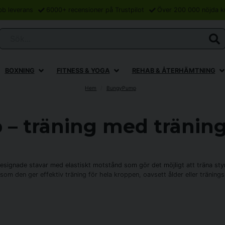
bb leverans
6000+ recensioner på Trustpilot
Över 200 000 nöjda k
Sök...
BOXNING
FITNESS & YOGA
REHAB & ÅTERHÄMTNING
Hem
BungyPump
 träning med träning
esignade stavar med elastiskt motstånd som gör det möjligt att träna sty
om den ger effektiv träning för hela kroppen, oavsett ålder eller tränings
t finns stavar med olika motstånd, från ca 4 och upp till 10 kg. Att pro