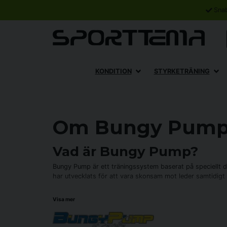
Sna
KONDITION
STYRKETRÄNING
Om Bungy Pump –
Vad är Bungy Pump?
Bungy Pump är ett träningssystem baserat på speciellt d
har utvecklats för att vara skonsam mot leder samtidigt s
Bungypump är gåstavar med inbyggd fjädring på 20 cm. De
Visa mer
din promenad rejält - och så är det ju helt klart roligare.
Svenskt märke med gåstavar av hög kvalitet.