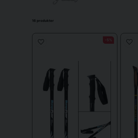
Vad erbjuder Bungy Pu
16 produkter
Bungy Pump erbjuder träningsstavar med olika nivåer av 
Produkterna är utformade för att vara lätta att använda 
-5%