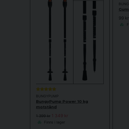
BUNG
Gumm
99 kr
Fi
BUNGYPUMP
BungyPump Power 10 kg
motstånd
1 349 kr
1 399 kr
Finns i lager