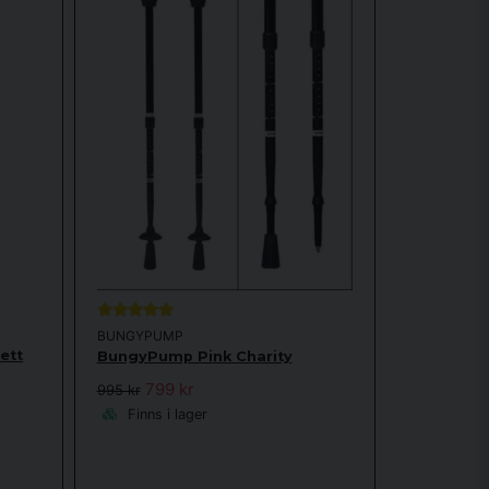
BUNGYPUMP
ett
BungyPump Pink Charity
799 kr
995 kr
Finns i lager