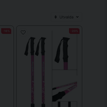
Utvalda
ning och allsidig träning utomhus eller hemma.
-16%
-20%