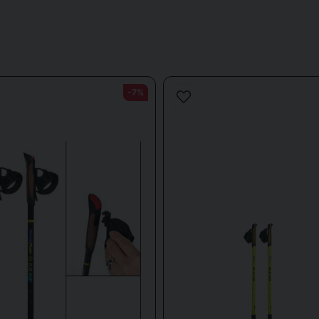
mp?
motstånd som kan användas för promenader, rehabträning, funktionell trä
och gör träningen både roligare och mer effektiv.
-7%