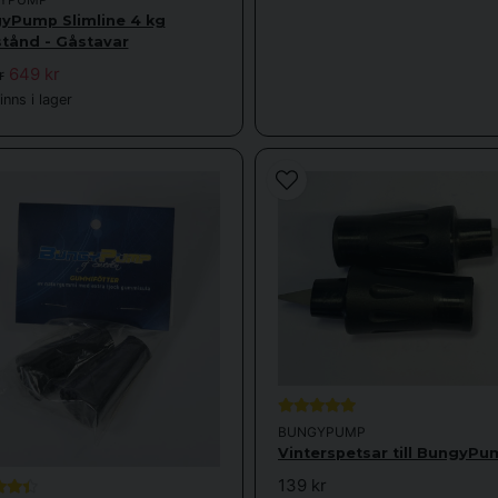
yPump Slimline 4 kg
tånd - Gåstavar
649 kr
r
nns i lager
BUNGYPUMP
Vinterspetsar till BungyPu
139 kr