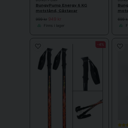
BungyPump Energy 6 KG
Bung
motstånd, Gåstavar
mots
949 kr
999 kr
699 k
Finns i lager
Fi
-4%