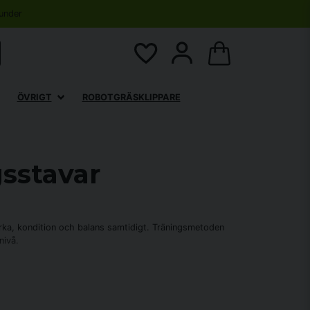
under
ÖVRIGT
ROBOTGRÄSKLIPPARE
sstavar
rka, kondition och balans samtidigt. Träningsmetoden
nivå.
menera med dessa träningsstavar ökar effektiviteten på