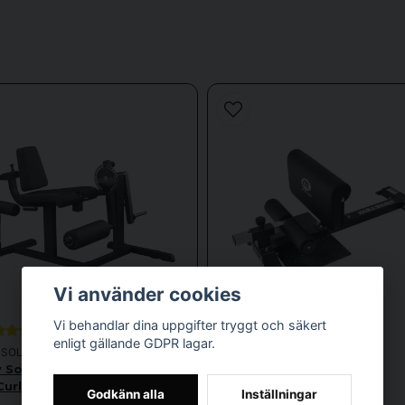
Vanliga frågor
Vad är en benmaskin och vilka muskler tränar den?
Kan en benmaskin påverka mitt testosteronproduktio
Är benmaskinär lätta att använda för nybörjare?
 andra träningskategorier kan jag kombinera med benm
Vi använder cookies
Vi behandlar dina uppgifter tryggt och säkert
för är det viktigt att använda korrekt teknik på benmas
enligt gällande GDPR lagar.
SOLID
MASTER FITNESS
 Solid CAM Leg Extension /
Master Sissy Squat
Curl Maskin
2 999 kr
Godkänn alla
Inställningar