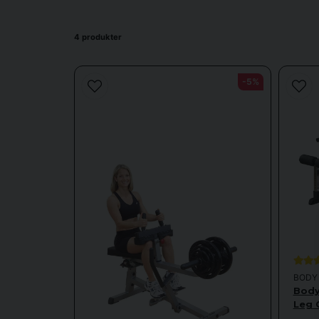
4 produkter
-5%
Vilka
Var
BODY 
Body
Leg 