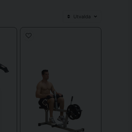
Utvalda
n?
askinär?
kinär?