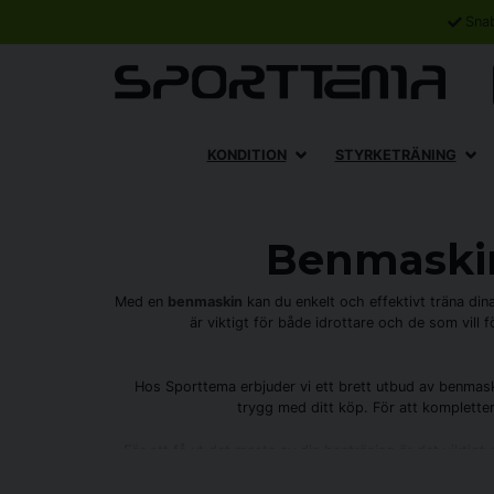
Sna
KONDITION
STYRKETRÄNING
Benmaskin
Med en
benmaskin
kan du enkelt och effektivt träna di
är viktigt för både idrottare och de som vill f
Hos Sporttema erbjuder vi ett brett utbud av benmaski
trygg med ditt köp. För att komplette
För att få ut det mesta av din benträning är det viktigt
hittar du de rätta verktygen för din tränin