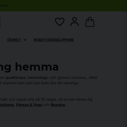
under
ÖVRIGT
ROBOTGRÄSKLIPPARE
ning hemma
 som
quadriceps
,
hamstrings
, och gluteus maximus, vilket
ill starkare ben utan kan även öka din naturliga
i frakt och öppet köp på 30 dagar, så du kan känna dig
eträning
,
Fitness & Yoga
och
Boxning
.
vsett om du är nybörjare eller erfaren träningsentusiast,
tning eller
Övrigt
för fler träningsalternativ.