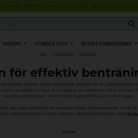
bb leverans
6000+ recensioner på Trustpilot
Över 200 000 nöjda k
Sök...
BOXNING
FITNESS & YOGA
REHAB & ÅTERHÄMTNING
Hem
Styrketräning
Benmaskin
 för effektiv benträ
na benmuskler hemma. Dessa maskiner är idealiska för att stärka muskler
örbättra sin allmänna hälsa. Att investera i en benmaskin bidrar inte bara t
testosteronproduktion, vilket främjar muskeltillväxt över hela kroppen.
ner, alla noga utvalda för att ge bästa möjliga träningsresultat. Vi har fr
ra din träningsrutin kan du även utforska våra andra kategorier, som
Styrk
 att använda rätt teknik och att välja en maskin som passar dina behov. Oa
g hos oss. Besök vår kategori
Sommarprodukter
för säsongsbetonad utrus
Visa mer