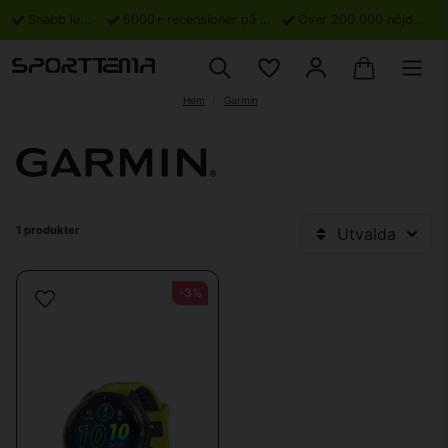
Snabb leverans
6000+ recensioner på Trustpilot
Över 200 000 nöjda kunder
Hem
Garmin
1 produkter
Utvalda
-3%