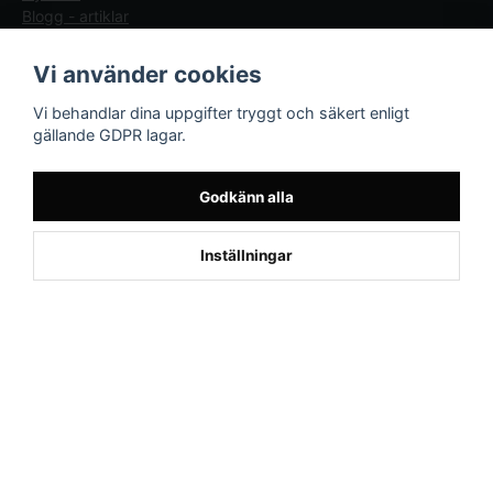
Blogg - artiklar
Följ oss
Sporttema Sverige
Vi använder cookies
AB
Facebook
Vi behandlar dina uppgifter tryggt och säkert enligt
Drottninggatan 47
gällande GDPR lagar.
374 36 Karlshamn
Tel 0454-10920
Godkänn alla
1
Inställningar
Powered by Nyehandel AB
if (window.location.hostname.endsWith('sporttema.se')) { var logoDiv =
document.getElementById('aaa_logo'); var trustpilotContainer =
document.getElementById('trustpilot-container'); if (trustpilotContainer) {
trustpilotContainer.style.display = 'block'; } if (logoDiv) {
logoDiv.style.display = 'block'; } } if
(window.location.hostname.endsWith('sporttema.no')) { var trustpilotNo
= document.getElementById('trustpilot-no'); if (trustpilotNo) {
trustpilotNo.style.display = 'block'; } } setTimeout(() => { if
(document.querySelector('.accordion')) { let egenskap =