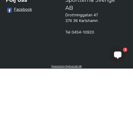
Följ oss
Sporttema Sverige
AB
Facebook
Drottninggatan 47
374 36 Karlshamn
Tel 0454-10920
×
Kund från
Ed
1
beställde Ryggsträckare Verge
Powered by Nyehandel AB
if (window.location.hostname.endsWith('sporttema.se')) { var logoDiv =
document.getElementById('aaa_logo'); var trustpilotContainer =
document.getElementById('trustpilot-container'); if (trustpilotContainer) {
trustpilotContainer.style.display = 'block'; } if (logoDiv) {
logoDiv.style.display = 'block'; } } if
(window.location.hostname.endsWith('sporttema.no')) { var trustpilotNo
= document.getElementById('trustpilot-no'); if (trustpilotNo) {
trustpilotNo.style.display = 'block'; } } setTimeout(() => { if
(document.querySelector('.accordion')) { let egenskap =
document.querySelector('.accordion-button[aria-label="Egenskaper"]'); if
(egenskap) { egenskap.click(); } let reviewBtn =