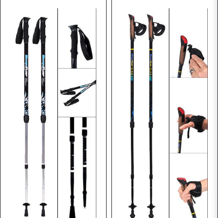
Butiken svarade
Det kan vi hjälpa dig med att beställa, kontakta kundtjänst
så hjälper vi dig, klicka på länken nedan..
Kundtjänst
Skicka fråga