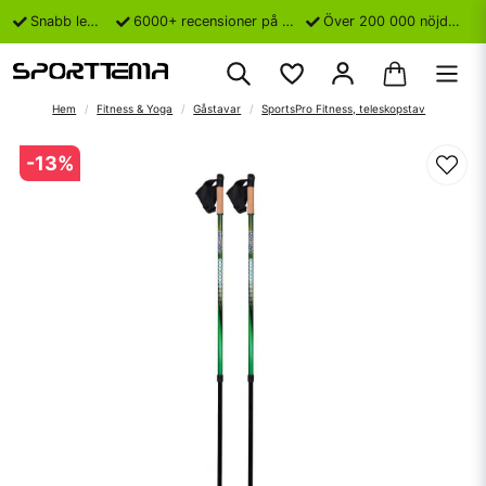
Snabb leverans
6000+ recensioner på Trustpilot
Över 200 000 nöjda kunder
Hem
Fitness & Yoga
Gåstavar
SportsPro Fitness, teleskopstav
-
13
%