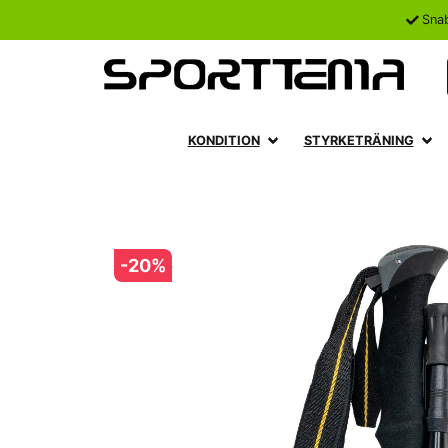
Sna
KONDITION
STYRKETRÄNING
-
20
%