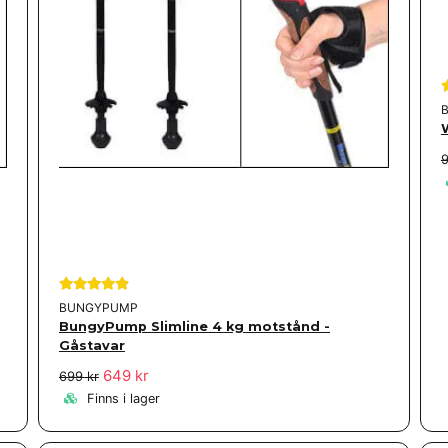
9
BUNGYPUMP
BungyPump Slimline 4 kg motstånd -
Gåstavar
649 kr
699 kr
Finns i lager