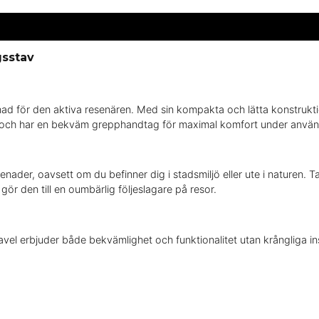
gsstav
ad för den aktiva resenären. Med sin kompakta och lätta konstruktio
rial och har en bekväm grepphandtag för maximal komfort under anvä
ader, oavsett om du befinner dig i stadsmiljö eller ute i naturen. T
gör den till en oumbärlig följeslagare på resor.
avel erbjuder både bekvämlighet och funktionalitet utan krångliga ins