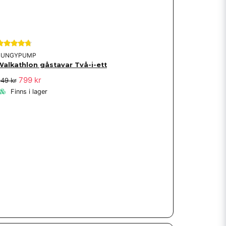
BUNGYPUMP
Walkathlon gåstavar Två-i-ett
799 kr
49 kr
Finns i lager