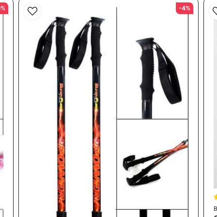
0%
-4%