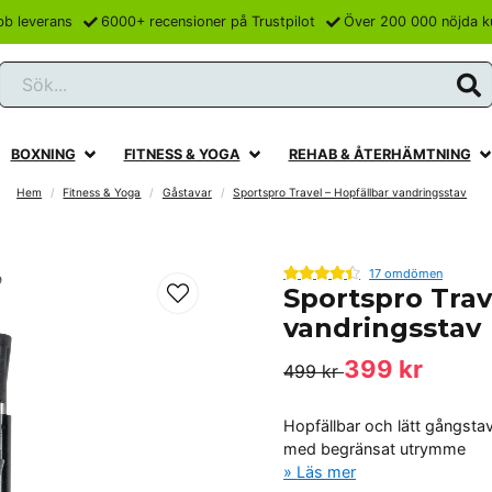
bb leverans
6000+ recensioner på Trustpilot
Över 200 000 nöjda k
Sök...
BOXNING
FITNESS & YOGA
REHAB & ÅTERHÄMTNING
Hem
Fitness & Yoga
Gåstavar
Sportspro Travel – Hopfällbar vandringsstav
17 omdömen
Sportspro Trav
vandringsstav
399 kr
499 kr
Hopfällbar och lätt gångstav
med begränsat utrymme
Läs mer