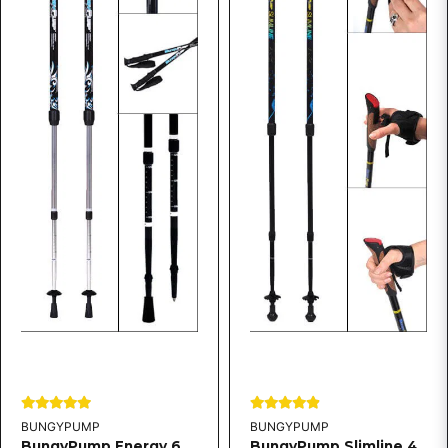
Skicka fråga
BUNGYPUMP
BUNGYPUMP
BungyPump Energy 6
BungyPump Slimline 4