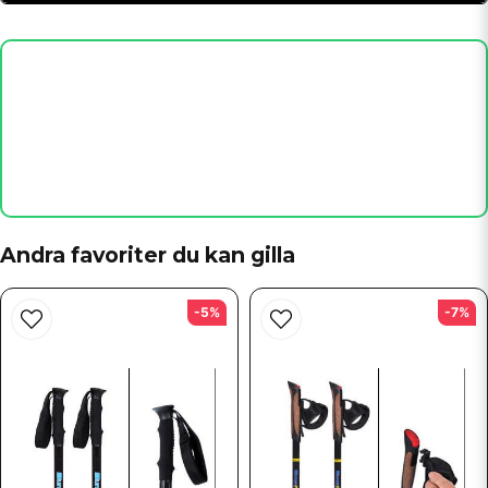
Kjell
för 1 år sedan
Funkar bra
name
Namn
email
Mejladress
Andra favoriter du kan gilla
Ja, ni får publicera min fråga
-5%
-7%