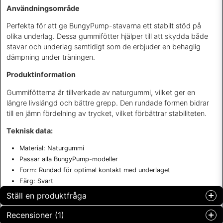
Användningsområde
Perfekta för att ge BungyPump-stavarna ett stabilt stöd på
olika underlag. Dessa gummifötter hjälper till att skydda både
stavar och underlag samtidigt som de erbjuder en behaglig
dämpning under träningen.
Produktinformation
Gummifötterna är tillverkade av naturgummi, vilket ger en
längre livslängd och bättre grepp. Den rundade formen bidrar
till en jämn fördelning av trycket, vilket förbättrar stabiliteten.
Teknisk data:
Material: Naturgummi
Passar alla BungyPump-modeller
Form: Rundad för optimal kontakt med underlaget
Färg: Svart
Ställ en produktfråga
Recensioner (1)
question
Fråga oss något om denna produkten...