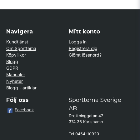
Navigera
Mitt konto
Kundtjänst
Logga in
Om Sporttema
Registrera dig
Köpvillkor
Glömt lösenord?
Blogg
GDPR
Manualer
Nyheter
Blogg - artiklar
Följ oss
Sporttema Sverige
AB
Facebook
Drottninggatan 47
374 36 Karlshamn
Tel 0454-10920