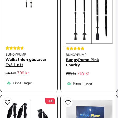
BUNGYPUMP
BUNGYPUMP
Walkathlon gåstavar
BungyPump Pink
Två-i-ett
Charity
799 kr
799 kr
949 kr
995 kr
Finns i lager
Finns i lager
-4%