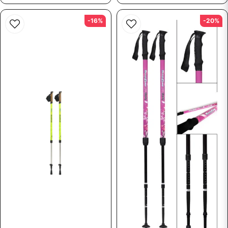
-16%
-20%