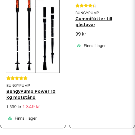
BUNGYPUMP
Gummifötter till
gåstavar
99 kr
Finns i lager
BUNGYPUMP
BungyPump Power 10
kg motstånd
1 349 kr
1 399 kr
Finns i lager