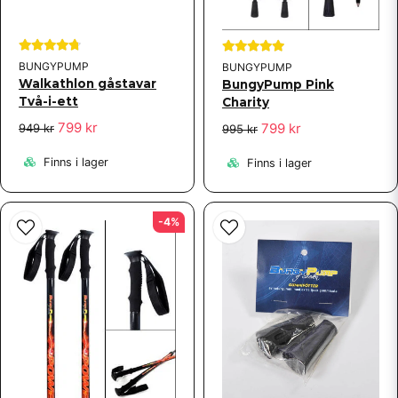
BUNGYPUMP
BUNGYPUMP
Walkathlon gåstavar
BungyPump Pink
Två-i-ett
Charity
799 kr
799 kr
949 kr
995 kr
Finns i lager
Finns i lager
-4%