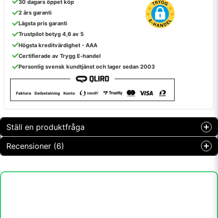
30 dagars öppet köp
2 års garanti
Lägsta pris garanti
Trustpilot betyg 4,6 av 5
Högsta kreditvärdighet - AAA
Certifierade av Trygg E-handel
Personlig svensk kundtjänst och lager sedan 2003
Ställ en produktfråga
Recensioner (6)
question
Fråga oss något om denna produkten...
Anonym
för 1 år sedan
name
Göte Sven-Axel
Namn
för 1 år sedan