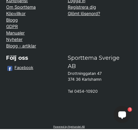
Kundtjänst
Logga in
Om Sporttema
Registrera dig
Köpvillkor
Glömt lösenord?
Blogg
GDPR
Manualer
Nyheter
Blogg - artiklar
Följ oss
Sporttema Sverige
AB
Facebook
Drottninggatan 47
374 36 Karlshamn
Tel 0454-10920
Kund från
Falsterbo
1
beställde Vibrationsplatta Julisa
3D * Bästsäljare *
Powered by Nyehandel AB
if (window.location.hostname.endsWith('sporttema.se')) { var logoDiv =
document.getElementById('aaa_logo'); var trustpilotContainer =