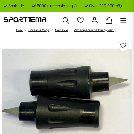
Snabb leverans
6000+ recensioner på Trustpilot
Över 200 000 nöjda kunder
Hem
Fitness & Yoga
Gåstavar
Vinterspetsar till BungyPump