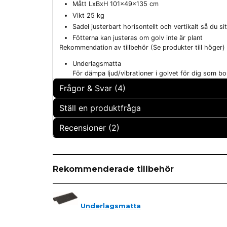
Mått LxBxH 101x49x135 cm
Vikt 25 kg
Sadel justerbart horisontellt och vertikalt så du si
Fötterna kan justeras om golv inte är plant
Rekommendation av tillbehör (Se produkter till höger)
Underlagsmatta
För dämpa ljud/vibrationer i golvet för dig som bor
Frågor & Svar (4)
Ställ en produktfråga
Stefan frågade
för 5 månader sedan
Recensioner (2)
question
Passar den cykel en person som är 190 cm lån
Fråga oss något om denna produkten...
Butiken svarade
KK
Den är i minsta laget, jag skulle säga den passa
för 1 år sedan
Rekommenderade tillbehör
Mkt nöjd
name
Namn
LINDÉN BERITH frågade
för 1 år sedan
Lise-Lott
Kan man justera styret mot sig? Jag måste kunn
Underlagsmatta
för 1 år sedan
Butiken svarade