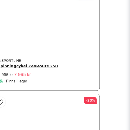
INSPORTLINE
Spinningcykel ZenRoute 250
7 995 kr
 995 kr
Finns i lager
-23%