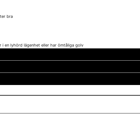
tter bra
 i en lyhörd lägenhet eller har ömtåliga golv
g ?
r upp till 180-185 cm
email
Mejladress
a sitta rakt