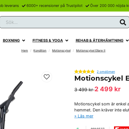
bb leverans
6000+ recensioner på Trustpilot
Över 200 000 nöjda k
Sök...
BOXNING
FITNESS & YOGA
REHAB & ÅTERHÄMTNING
Hem
Kondition
Motionscykel
Motionscykel Ellare II
2 omdömen
Motionscykel El
2 499 kr
3 499 kr
Motionscykel som är enkel at
hemmet. Den kräver inte elu
Läs mer