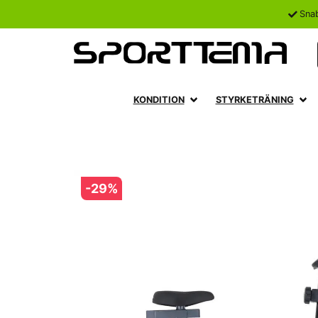
Sna
KONDITION
STYRKETRÄNING
-
29
%