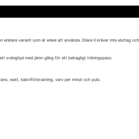
nklare variant som är enkel att använda. Ellare II kräver inte eluttag oc
ett svänghjul med jämn gång för ett behagligt träningspass.
stans, watt, kaloriförbrukning, varv per minut och puls.