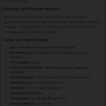
över din träning.
Praktisk och flexibel design
Xbike Lite är lätt att flytta tack vare låg vikt och smart
hopfällbar konstruktion. Den ergonomiskt utformade sadeln är
justerbar i höjdled, vilket gör det enkelt att hitta en bekväm
träningsposition oavsett användare.
Fakta och egenskaper
Typ:
Hopfällbar motionscykel för hemmabruk
Motståndssystem:
Magnetiskt med manuellt justerbart
motstånd
Vikt svänghjul:
1,6 kg
Antal motståndsnivåer:
16 (Denna cykel ger inget högt
motstånd)
Displayfunktioner:
Tid, hastighet, sträcka, kalorier, puls
Pulsmätning:
Ja, via handtagsensorer
Hopfällbar:
Ja, för smidig förvaring
Justerbar sadelhöjd:
Ja
Transporthjul:
Ja, gör den lätt att flytta
Max användarvikt:
ca 100 kg