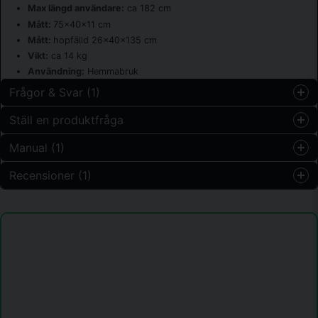
Max längd användare:
ca 182 cm
Mått:
75x40x11 cm
Mått:
hopfälld 26x40x135 cm
Vikt:
ca 14 kg
Användning:
Hemmabruk
Frågor & Svar (1)
Ställ en produktfråga
Stig Nilsson frågade
för 8 timmar sedan
Manual (1)
question
Denna cykel passar följaktligen inte mig som är 193 cm
Fråga oss något om denna produkten...
lång?
Recensioner (1)
8829821 Xbike Lite.cs.sv.pdf
Hämta
852.39 KB
Butiken svarade
Nej. Dessa X-bikes är för små för din längd.
Anonym
name
för 2 månader sedan
Namn
email
Mejladress