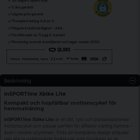
30 dagars öppet köp
2 års garanti
Lägsta pris garanti
Trustpilot betyg 4,6 av 5
Högsta kreditvärdighet - AAA
Certifierade av Trygg E-handel
Personlig svensk kundtjänst och lager sedan 2003
Beskrivning
inSPORTline Xbike Lite
Kompakt och hopfällbar motionscykel för
hemmaträning
inSPORTline Xbike Lite
är en lätt, tyst och platsbesparande
motionscykel som passar perfekt för effektiv träning hemma –
även i mindre utrymmen. Trots sin kompakta design erbjuder
den alla grundläggande funktioner som förväntas av en