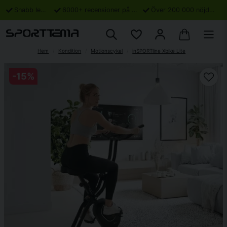
Snabb leverans
6000+ recensioner på Trustpilot
Över 200 000 nöjda kunder
Hem
Kondition
Motionscykel
inSPORTline Xbike Lite
-
15
%