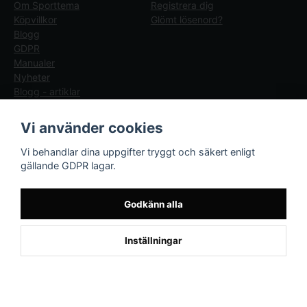
Om Sporttema
Registrera dig
Köpvillkor
Glömt lösenord?
Blogg
GDPR
Manualer
Nyheter
Blogg - artiklar
Följ oss
Sporttema Sverige
Vi använder cookies
AB
Facebook
Vi behandlar dina uppgifter tryggt och säkert enligt
Drottninggatan 47
gällande GDPR lagar.
374 36 Karlshamn
Tel 0454-10920
Godkänn alla
Kund från
Enköping
1
Inställningar
beställde Robotgräsklippare Genie
800 - Bäst i test
Powered by Nyehandel AB
if (window.location.hostname.endsWith('sporttema.se')) { var logoDiv =
document.getElementById('aaa_logo'); var trustpilotContainer =