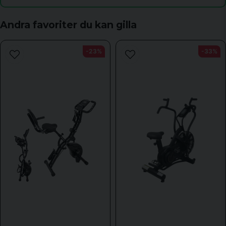
Andra favoriter du kan gilla
Ja, ni får publicera min fråga
-23%
-33%
Skicka fråga