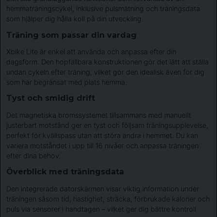
hemmaträningscykel, inklusive pulsmätning och träningsdata
som hjälper dig hålla koll på din utveckling.
Träning som passar din vardag
Xbike Lite är enkel att använda och anpassa efter din
dagsform. Den hopfällbara konstruktionen gör det lätt att ställa
undan cykeln efter träning, vilket gör den idealisk även för dig
som har begränsat med plats hemma.
Tyst och smidig drift
Det magnetiska bromssystemet tillsammans med manuellt
justerbart motstånd ger en tyst och följsam träningsupplevelse,
perfekt för kvällspass utan att störa andra i hemmet. Du kan
variera motståndet i upp till 16 nivåer och anpassa träningen
efter dina behov.
Överblick med träningsdata
Den integrerade datorskärmen visar viktig information under
träningen såsom tid, hastighet, sträcka, förbrukade kalorier och
puls via sensorer i handtagen – vilket ger dig bättre kontroll