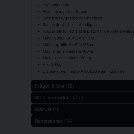
Svänghjul 3 kg
Pulsmätning i handtagen
Säte med ryggstöd och handtag
Ramen är ställbar i olika lägen
Hopfällbar för att spara plats när den inte använd
Mått LxBxH 108x52x107 cm
Mått hopfälld 51x52x136 cm
Max längd användare 180 cm
Max vikt användare 120 kg
Vikt 20 kg
Display drivs med 2xAAA batterier, ingår inte
Frågor & Svar (5)
Ställ en produktfråga
Margaretha Magnusson frågade
för 1 år sedan
Manual (1)
question
Krävs det el eller batterier och varför i så fall?
Fråga oss något om denna produkten...
Recensioner (14)
Butiken svarade
25824.cs.sv.pdf
1.19 MB
Batterier krävs för att pulsen och displayen ska