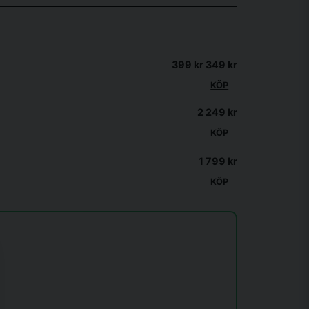
399 kr
349 kr
KÖP
svårtolkade. Det är dock svårt att
 man displayen på tid?
2 249 kr
KÖP
lls du kommer till TIME. Då kommer
1 799 kr
KÖP
 tyngre svänghjul.
 Hör av dig igen.