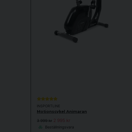
Saknar monteringsanvisning på svenska men klarad
motionscykeln bra som förväntat.
Kerstin
för 1 år sedan
Funkar fint, ok motstånd på 3 kg.
INSPORTLINE
Motionscykel Animaran
2 995 kr
3 999 kr
Beställningsvara