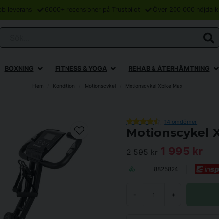
bb leverans
6000+ recensioner på Trustpilot
Över 200 000 nöjda k
Sök...
BOXNING
FITNESS & YOGA
REHAB & ÅTERHÄMTNING
Hem
Kondition
Motionscykel
Motionscykel Xbike Max
14 omdömen
Motionscykel 
1 995 kr
2 595 kr
8825824
-
+