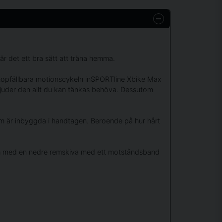
är det ett bra sätt att träna hemma.
n hopfällbara motionscykeln inSPORTline Xbike Max
bjuder den allt du kan tänkas behöva. Dessutom
som är inbyggda i handtagen. Beroende på hur hårt
 och med en nedre remskiva med ett motståndsband