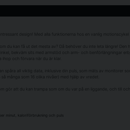
 intressant design! Med alla funktionerna hos en vanlig motionscykel 
 som du kan få ut det mesta av? Då behöver du inte leta längre! De
amvinkel, bekväm sits med armstöd och arm- och benförlängningar er
 ihop och förvara när du är klar.
n spåra all viktig data, inklusive din puls, som mäts av monitorer 
s så många som 16 olika nivåer) med hjälp av vredet.
 som gör att du kan trampa som om du var på en liggande, och till
 per minut, kaloriförbrukning och puls