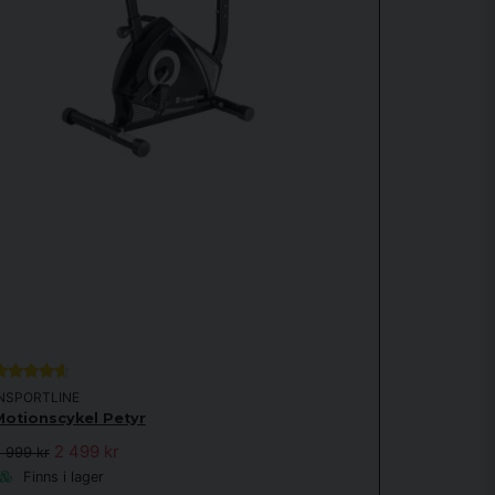
ande produkter. För övrigt fungerar
INSPORTLINE
Motionscykel Petyr
2 499 kr
 999 kr
Finns i lager