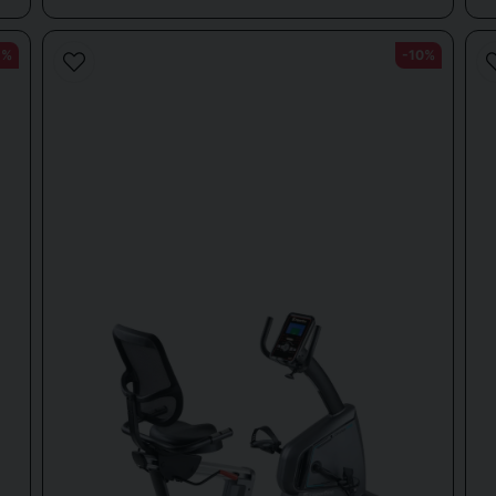
2%
-10%