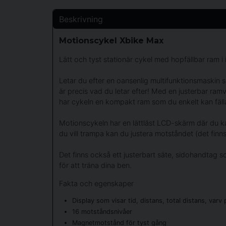
Beskrivning
Motionscykel Xbike Max
Lätt och tyst stationär cykel med hopfällbar ram i
Letar du efter en oansenlig multifunktionsmaskin
är precis vad du letar efter! Med en justerbar r
har cykeln en kompakt ram som du enkelt kan fälla
Motionscykeln har en lättläst LCD-skärm där du ka
du vill trampa kan du justera motståndet (det finn
Det finns också ett justerbart säte, sidohandtag
för att träna dina ben.
Fakta och egenskaper
Display som visar tid, distans, total distans, varv
16 motståndsnivåer
Magnetmotstånd för tyst gång