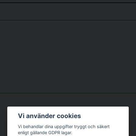
email
Mejladress
p när jag hade missat ett steg i monteringen👍
r cykeln för oss båda?
et priset! Lite knepig att montera själv - de minimala figurerna var 
ar. Jag är egentligen bara intresserad av tiden jag cyklar. Hur låser
ar du funktionen SCAN aktiv. Tryck på MODE knappen fler gånger ti
Skicka fråga
ss. Men går att cykla på.
Vi använder cookies
dre x bikes har lägre motstånd än de större klassiska cyklarna med
Vi behandlar dina uppgifter tryggt och säkert
enligt gällande GDPR lagar.
ällen på väg ner mot cykelkroppen. Flera har glömt ena kopplingen.