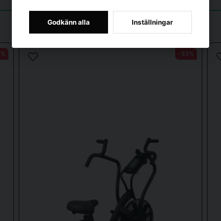
Godkänn alla
Inställningar
omdrejninger i minuttet, kalorieforbrug og puls
5%
-33%
 ett litet problem med att själva sitsen vickar lite när man sitter på
ningen är inte för den synsvage, dessutom är den inkomplett och fin