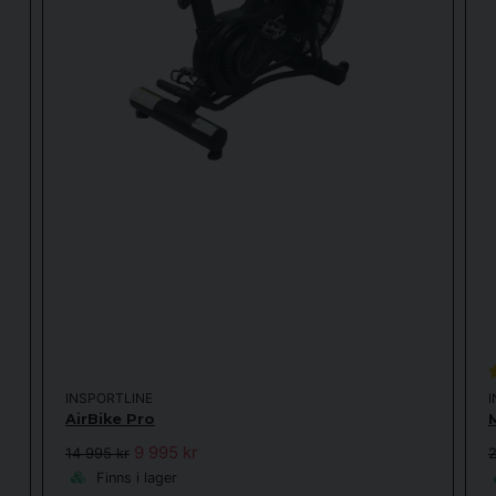
e av att montera med hjälp av bilder och manualer på nätet för likn
INSPORTLINE
AirBike Pro
9 995 kr
14 995 kr
2
Finns i lager