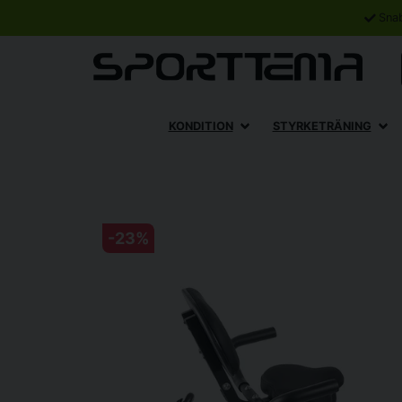
Sna
KONDITION
STYRKETRÄNING
-
23
%