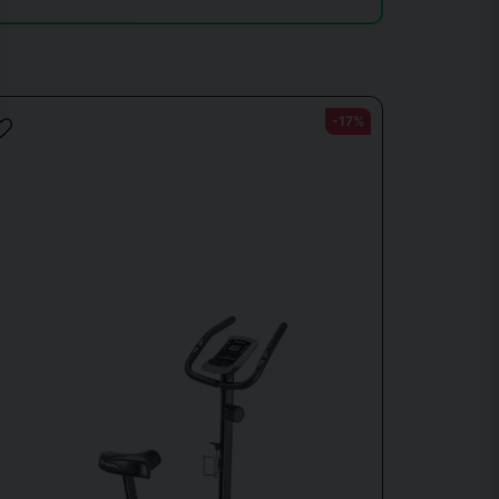
-17%
 den och det går inte att justera.
ns ej på svenska