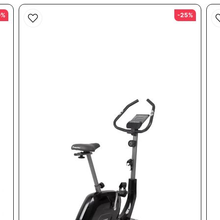
0%
-25%