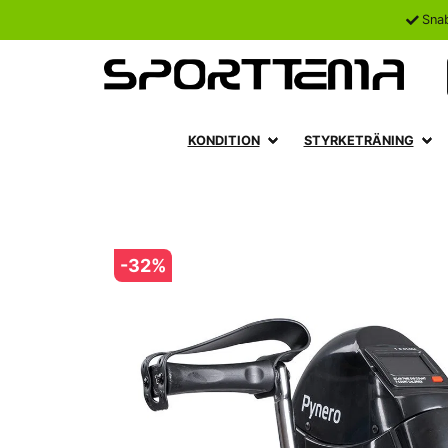
Sna
KONDITION
STYRKETRÄNING
-
32
%