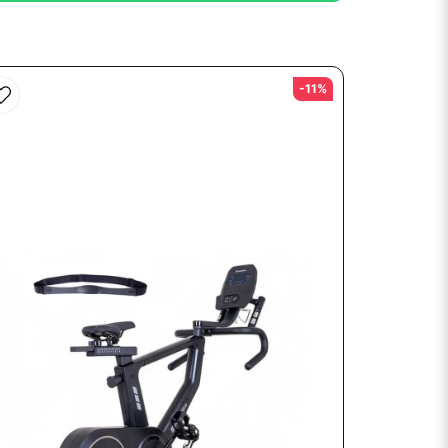
och tror på att den kommer att användas
-11%