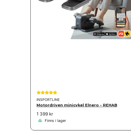
INSPORTLINE
Motordriven minicykel Elnero - REHAB
1 399 kr
Finns i lager