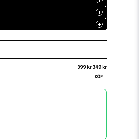
ng hur man gör
399 kr
349 kr
KÖP