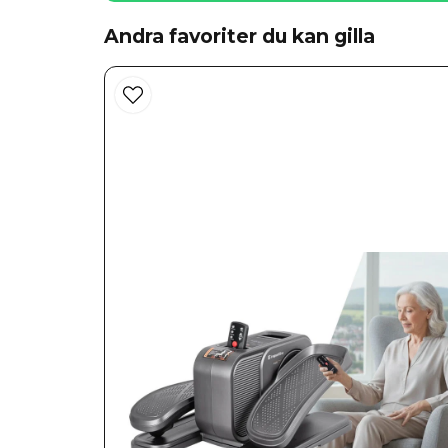
Displayen fungerade ej i början, lite krångel men 
en hel del framöver både för armar och ben.
Andra favoriter du kan gilla
Lars
för 1 år sedan
Anonym
för 1 år sedan
Leif
för 2 år sedan
annika
för 2 år sedan
Peter
för 2 år sedan