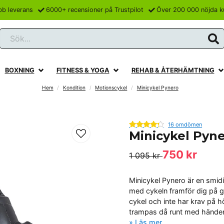
bb leverans
6000+ recensioner på Trustpilot
Över 200 000 nöjda k
Sök...
BOXNING
FITNESS & YOGA
REHAB & ÅTERHÄMTNING
Hem
Kondition
Motionscykel
Minicykel Pynero
16 omdömen
Minicykel Pyn
750 kr
1 095 kr
Minicykel Pynero är en smidig 
med cykeln framför dig på g
cykel och inte har krav på 
trampas då runt med hände
Läs mer