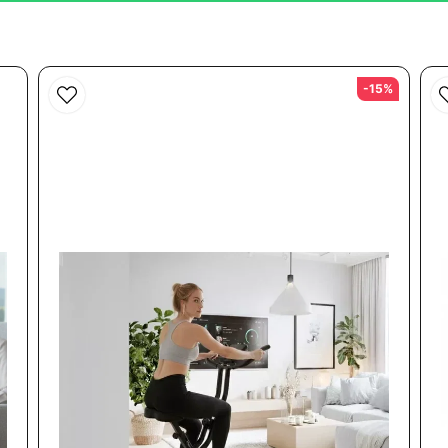
fick till det med hjälp av personal från Sportteam. Är nöjd med den 
Skicka fråga
-15%