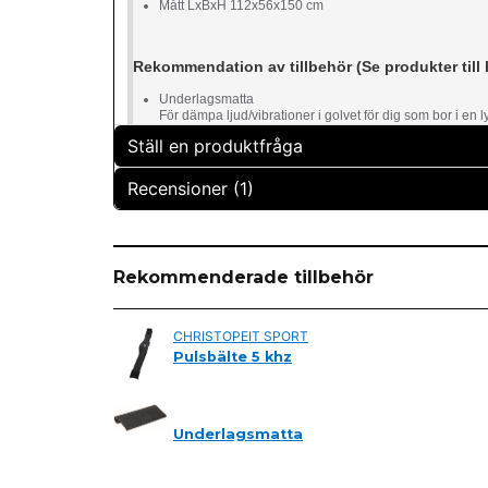
Mått LxBxH 112x56x150 cm
Rekommendation av tillbehör (Se produkter till
Underlagsmatta
För dämpa ljud/vibrationer i golvet för dig som bor i en 
Ställ en produktfråga
Recensioner (1)
question
Fråga oss något om denna produkten...
Mats Redlund
för 5 år sedan
Rekommenderade tillbehör
Motsvarade förväntningarna
name
Namn
CHRISTOPEIT SPORT
Pulsbälte 5 khz
Ja, ni får publicera min fråga
Underlagsmatta