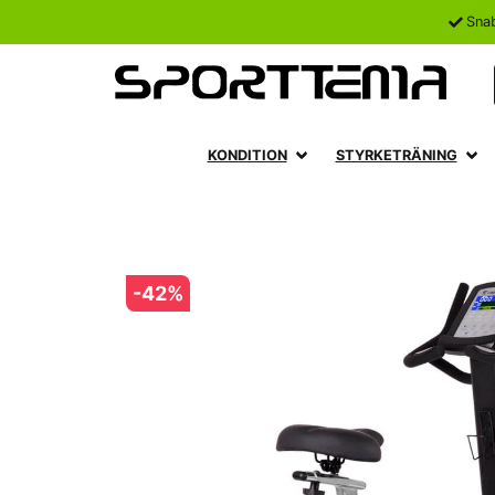
Sna
KONDITION
STYRKETRÄNING
-
42
%