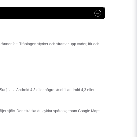
nner fett. Träningen styrker och stramar upp vader, lår och
 Surfplatta Android 4.3 eller högre, /mobil android 4,3 eller
u väljer själv. Den sträcka du cyklar spåras genom Google Maps