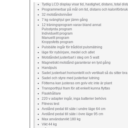
Tydlig LCD display visar tid, hastighet, distans, total di
Programmerbar på mål om tid, distans och kaloriförbru
32 motståndsnivåer
7 kg svänghjul ger jämn gång
12 träningsprogram varav bland annat
Pulsstyrda program
Individuellt program
Manuellt program
Kroppsfetts program
Pulsbälte ingår för trådlöst pulsmätning
läge för nybörjare, medel och atlet
Motståndet justerbart i steg om 5 watt
Magnetiskt motstånd garanterar en tyst gång
Handpuls
Sadel justerbart horisontellt och vertikalt så du sitter bra
Sadel och styre med justerbar lutning
Fötterna kan justeras om golv etc inte är plant
Transporthjul fram för att enkelt kunna flyttas
Flaskhållare
220 v adapter ingår, inga batterier behövs
Fitness test
Avstånd pedal till säte i undre läge 64 cm
Avstånd pedal till säte i övre läge 95 cm
Max användarvikt 180 kg
Vikt 44 kg