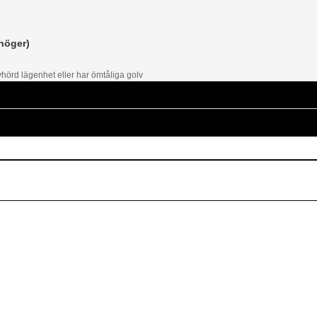
 höger)
lyhörd lägenhet eller har ömtåliga golv
email
Mejladress