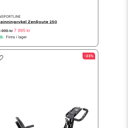
INSPORTLINE
Spinningcykel ZenRoute 250
7 995 kr
 995 kr
Finns i lager
-23%