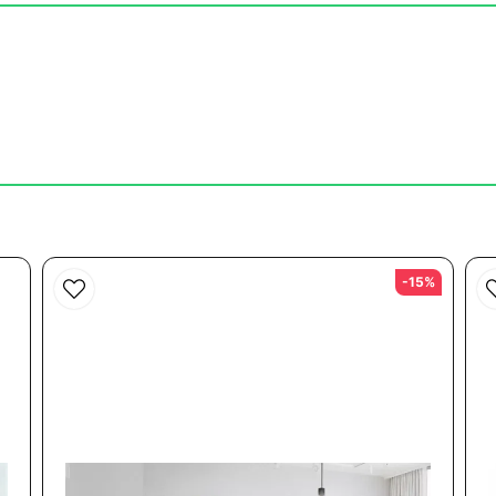
Skicka fråga
-15%