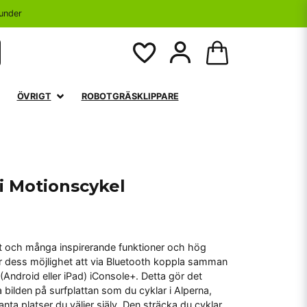
under
ÖVRIGT
ROBOTGRÄSKLIPPARE
i Motionscykel
t och många inspirerande funktioner och hög
r dess möjlighet att via Bluetooth koppla samman
(Android eller iPad) iConsole+. Detta gör det
a bilden på surfplattan som du cyklar i Alperna,
nta platser du väljer själv. Den sträcka du cyklar