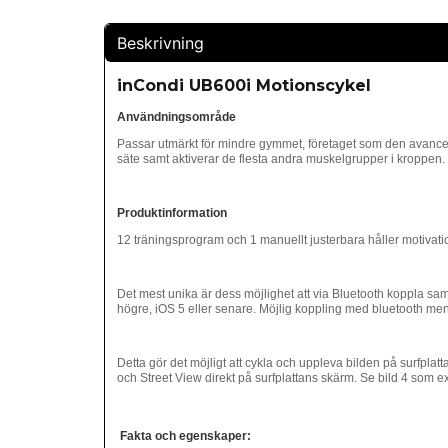
Beskrivning
inCondi UB600i Motionscykel
Användningsområde
Passar utmärkt för mindre gymmet, företaget som den avancer
säte samt aktiverar de flesta andra muskelgrupper i kroppen.
Produktinformation
12 träningsprogram och 1 manuellt justerbara håller motivat
Det mest unika är dess möjlighet att via Bluetooth koppla s
högre, iOS 5 eller senare. Möjlig koppling med bluetooth m
Detta gör det möjligt att cykla och uppleva bilden på surfpla
och Street View direkt på surfplattans skärm. Se bild 4 som ex
Fakta och egenskaper: