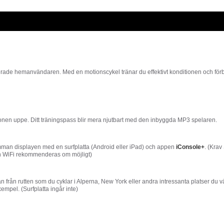
ade hemanvändaren. Med en motionscykel tränar du effektivt konditionen och förbrä
ionen uppe. Ditt träningspass blir mera njutbart med den inbyggda MP3 spelaren.
amman displayen med en surfplatta (Android eller iPad) och appen
iConsole+
. (Krav
en WiFi rekommenderas om möjligt)
ttan från rutten som du cyklar i Alperna, New York eller andra intressanta platser d
empel. (Surfplatta ingår inte)