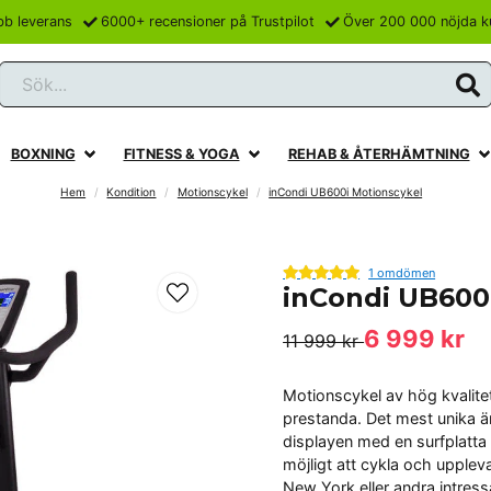
bb leverans
6000+ recensioner på Trustpilot
Över 200 000 nöjda k
Sök...
BOXNING
FITNESS & YOGA
REHAB & ÅTERHÄMTNING
Hem
Kondition
Motionscykel
inCondi UB600i Motionscykel
1 omdömen
inCondi UB600
6 999 kr
11 999 kr
Motionscykel av hög kvalite
prestanda. Det mest unika ä
displayen med en surfplatta 
möjligt att cykla och upplev
New York eller andra intressa