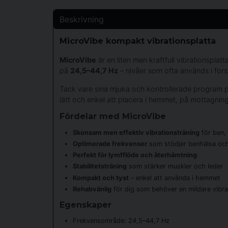
Beskrivning
MicroVibe kompakt vibrationsplatta
MicroVibe
är en liten men kraftfull vibrationspl
på
24,5–44,7 Hz
– nivåer som ofta används i fors
Tack vare sina mjuka och kontrollerade program pa
lätt och enkel att placera i hemmet, på mottagninge
Fördelar med MicroVibe
Skonsam men effektiv vibrationsträning
för ben,
Optimerade frekvenser
som stödjer benhälsa och
Perfekt för lymfflöde och återhämtning
Stabilitetsträning
som stärker muskler och leder
Kompakt och tyst
– enkel att använda i hemmet
Rehabvänlig
för dig som behöver en mildare vibr
Egenskaper
Frekvensområde: 24,5–44,7 Hz