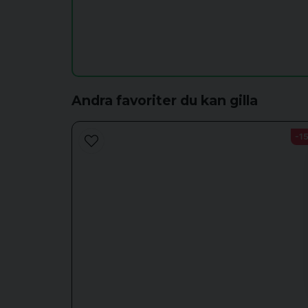
name
Namn
Ja, ni får publicera min fråga
Andra favoriter du kan gilla
-1