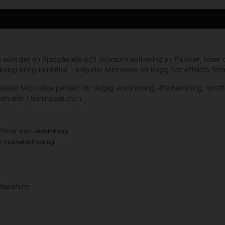
atta som ger en djupgående och skonsam aktivering av muskler, leder
kning kring benhälsa – erbjuder MicroVibe en trygg och effektiv for
ssar MicroVibe perfekt för daglig användning, återhämtning, lymfflö
n eller i träningsstudion.
 fötter och underkropp
 muskelaktivering
ationsform