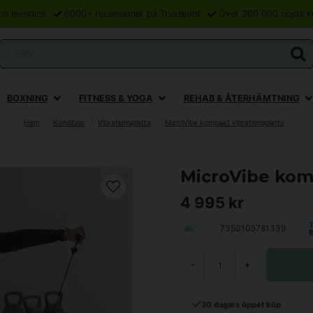
bb leverans
6000+ recensioner på Trustpilot
Över 200 000 nöjda k
Sök...
BOXNING
FITNESS & YOGA
REHAB & ÅTERHÄMTNING
Hem
Kondition
Vibrationsplatta
MicroVibe kompakt vibrationsplatta
MicroVibe komp
4 995 kr
7350105781339
-
+
30 dagars öppet köp