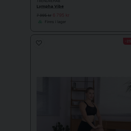
TRENDREHAB
Lympha Vibe
6 795 kr
7 995 kr
Finns i lager
-2