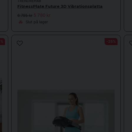
TRENDREHAB
FitnessPlate Future 3D Vibrationsplatta
5 780 kr
6 795 kr
Slut på lager
5%
-25%