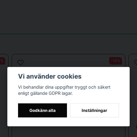
email
Mejladress
5%
-15%
Vi använder cookies
Vi behandlar dina uppgifter tryggt och säkert
Skicka fråga
enligt gällande GDPR lagar.
Godkänn alla
Inställningar