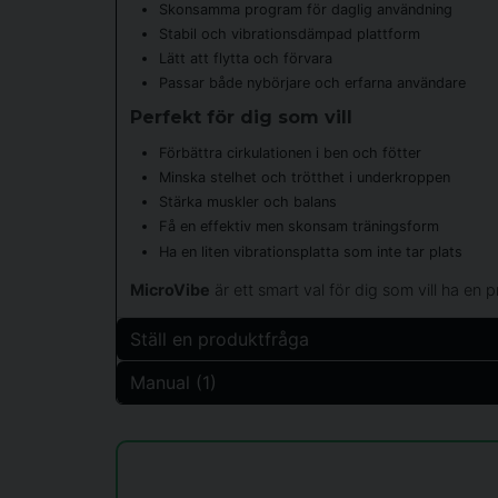
Skonsamma program för daglig användning
Stabil och vibrationsdämpad plattform
Lätt att flytta och förvara
Passar både nybörjare och erfarna användare
Perfekt för dig som vill
Förbättra cirkulationen i ben och fötter
Minska stelhet och trötthet i underkroppen
Stärka muskler och balans
Få en effektiv men skonsam träningsform
Ha en liten vibrationsplatta som inte tar plats
MicroVibe
är ett smart val för dig som vill ha en
Ställ en produktfråga
Manual (1)
question
Fråga oss något om denna produkten...
Nya vibrationsträningsboken.pdf
8.53 MB