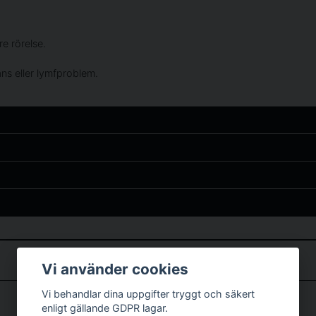
e rörelse.
ns eller lymfproblem.
r på våran hemsida
email
Mejladress
Vi använder cookies
tillinger 😊veldig fornøyd .
Vi behandlar dina uppgifter tryggt och säkert
enligt gällande GDPR lagar.