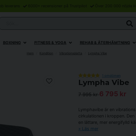
bb leverans
6000+ recensioner på Trustpilot
Över 200 000 nöjda k
Sök...
BOXNING
FITNESS & YOGA
REHAB & ÅTERHÄMTNING
Hem
Kondition
Vibrationsplatta
Lympha Vibe
1 omdömen
Lympha Vibe
6 795 kr
7 995 kr
Lymphavibe är en vibration
cirkulationen i kroppen. Den 
en lättare, mer energifylld k
Läs mer