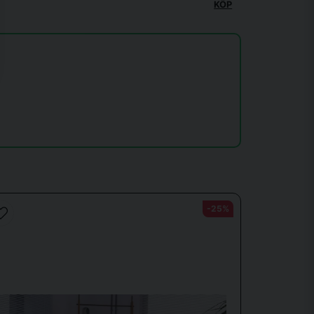
KÖP
-25%