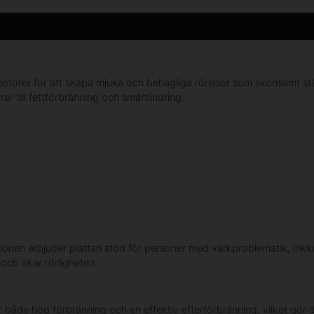
torer för att skapa mjuka och behagliga rörelser som skonsamt stä
ar till fettförbränning och smärtlindring.
onen erbjuder plattan stöd för personer med värkproblematik, inklusi
och ökar rörligheten.
åde hög förbränning och en effektiv efterförbränning, vilket gör de