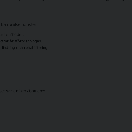
ika rörelsemönster:
r lymfflödet.
trar fettförbränningen.
lindring och rehabilitering.
ser samt mikrovibrationer