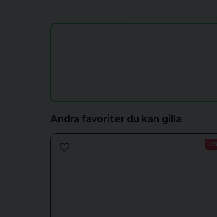
Ja, ni får publicera min fråga
Andra favoriter du kan gilla
-1