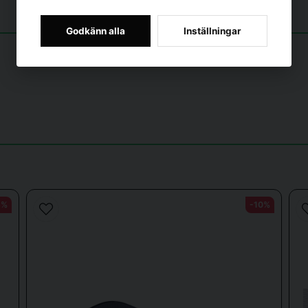
Godkänn alla
Inställningar
Skicka fråga
5%
-10%