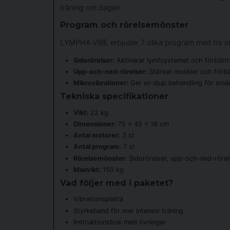
träning om dagen.
Program och rörelsemönster
LYMPHA VIBE erbjuder 7 olika program med tre ol
Sidorörelser:
Aktiverar lymfsystemet och förbättra
Upp-och-ned-rörelser:
Stärker muskler och förbät
Mikrovibrationer:
Ger en djup behandling för smärt
Tekniska specifikationer
Vikt:
22 kg
Dimensioner:
75 × 45 × 18 cm
Antal motorer:
3 st
Antal program:
7 st
Rörelsemönster:
Sidorörelser, upp-och-ned-rörel
Maxvikt:
150 kg
Vad följer med i paketet?
Vibrationsplatta
Styrkeband för mer intensiv träning
Instruktionsbok med övningar