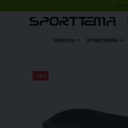
Sna
KONDITION
STYRKETRÄNING
-
15
%