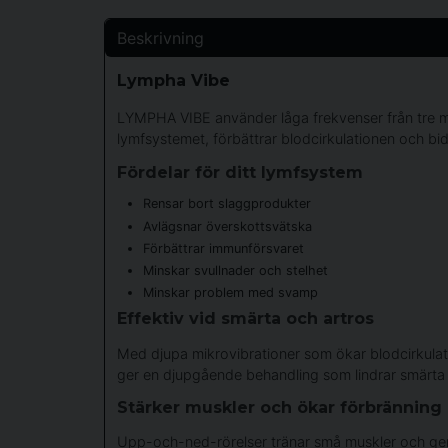
Beskrivning
Lympha Vibe
LYMPHA VIBE använder låga frekvenser från tre mo
lymfsystemet, förbättrar blodcirkulationen och bidr
Fördelar för ditt lymfsystem
Rensar bort slaggprodukter
Avlägsnar överskottsvätska
Förbättrar immunförsvaret
Minskar svullnader och stelhet
Minskar problem med svamp
Effektiv vid smärta och artros
Med djupa mikrovibrationer som ökar blodcirkulati
ger en djupgående behandling som lindrar smärta 
Stärker muskler och ökar förbränning
Upp-och-ned-rörelser tränar små muskler och ger b