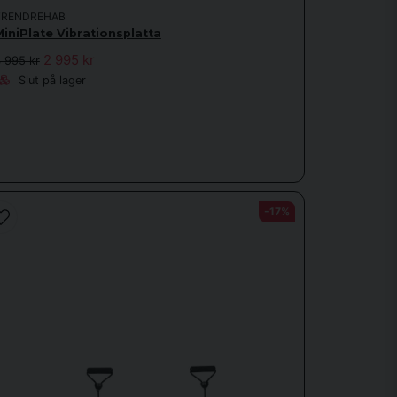
TRENDREHAB
MiniPlate Vibrationsplatta
2 995 kr
 995 kr
Slut på lager
-17%