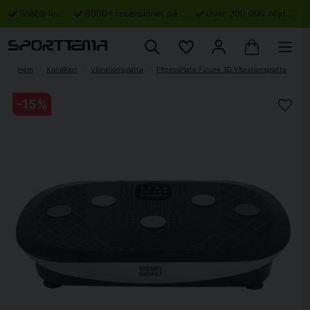
Snabb leverans
6000+ recensioner på Trustpilot
Över 200 000 nöjda kunder
Hem
Kondition
Vibrationsplatta
FitnessPlate Future 3D Vibrationsplatta
-
15
%