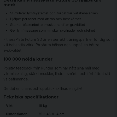
Detta kan FitnessPlate Future 3D hjälpa dig
med:
Stimulerar lymfsystemet och förbättrar vätskebalansen
Hjälper personer med artros och benskörhet
Stärker bäckenbottenmusklerna efter graviditet
Ger lymfmassage som minskar svullnader och stelhet
FitnessPlate Future 3D är en perfekt träningspartner för dig som
vill behandla värk, förbättra hälsan och uppnå en bättre
livskvalitet.
100 000 nöjda kunder
Positiv feedback från kunder som har nått sina mål med
viktminskning, stärkt muskler, lindrat smärta och förbättrat sitt
välbefinnande.
Ge det en chans och upptäck skillnaden själv!
Tekniska specifikationer
Vikt
18 kg
Dimensioner
75 × 45 × 14 cm