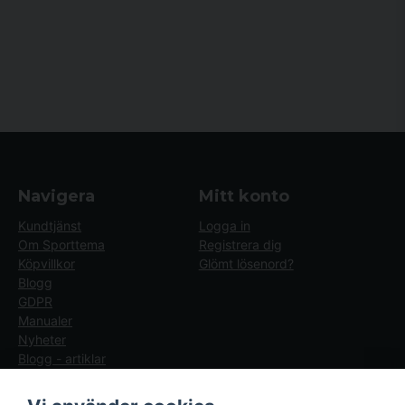
Navigera
Mitt konto
Kundtjänst
Logga in
Om Sporttema
Registrera dig
Köpvillkor
Glömt lösenord?
Blogg
GDPR
Manualer
Nyheter
Blogg - artiklar
Följ oss
Sporttema Sverige