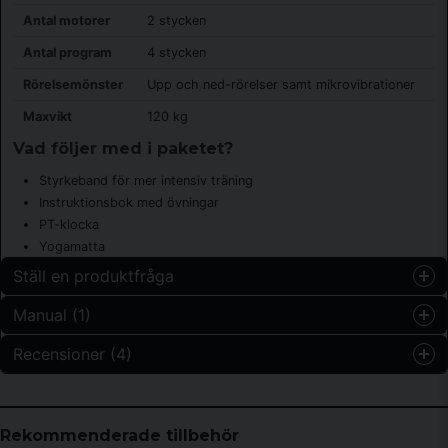
Antal motorer
2 stycken
Antal program
4 stycken
Rörelsemönster
Upp och ned-rörelser samt mikrovibrationer
Maxvikt
120 kg
Vad följer med i paketet?
Styrkeband för mer intensiv träning
Instruktionsbok med övningar
PT-klocka
Yogamatta
Ställ en produktfråga
Manual (1)
question
Fråga oss något om denna produkten...
Recensioner (4)
Nya vibrationsträningsboken.pdf
Hämta
8.53 MB
Carina Helena
name
för 5 månader sedan
Namn
Rekommenderade tillbehör