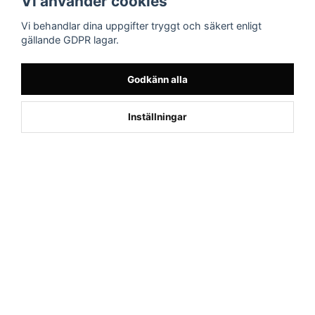
Vi använder cookies
AB
Facebook
Vi behandlar dina uppgifter tryggt och säkert enligt
Drottninggatan 47
gällande GDPR lagar.
374 36 Karlshamn
Tel 0454-10920
Godkänn alla
×
Kund från
Askim
Inställningar
beställde Motionscykel AL1 (Silver)
Powered by Nyehandel AB
if (window.location.hostname.endsWith('sporttema.se')) { var logoDiv =
document.getElementById('aaa_logo'); var trustpilotContainer =
document.getElementById('trustpilot-container'); if (trustpilotContainer) {
trustpilotContainer.style.display = 'block'; } if (logoDiv) {
logoDiv.style.display = 'block'; } } if
(window.location.hostname.endsWith('sporttema.no')) { var trustpilotNo
= document.getElementById('trustpilot-no'); if (trustpilotNo) {
trustpilotNo.style.display = 'block'; } } setTimeout(() => { if
(document.querySelector('.accordion')) { let egenskap =
document.querySelector('.accordion-button[aria-label="Egenskaper"]'); if
(egenskap) { egenskap.click(); } let reviewBtn =
document.querySelector('#product-reviews.accordion-button'); if