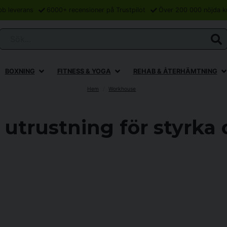
bb leverans
6000+ recensioner på Trustpilot
Över 200 000 nöjda k
Sök...
BOXNING
FITNESS & YOGA
REHAB & ÅTERHÄMTNING
Hem
Workhouse
trustning för styrka 
nnefattar ett stort urval av redskap och maskiner för styrka, funktionell 
ivt med hållbara och funktionella lösningar.