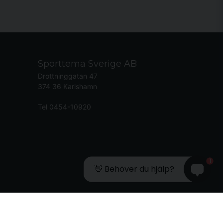
Sporttema Sverige AB
Drottninggatan 47
374 36 Karlshamn
Tel 0454-10920
1
👋 Behöver du hjälp?
lementById('trustpilot-container'); if (trustpilotContainer) {
) { var trustpilotNo = document.getElementById('trustpilot-no'); if
ySelector('.accordion-button[aria-label="Egenskaper"]'); if (egenskap) {