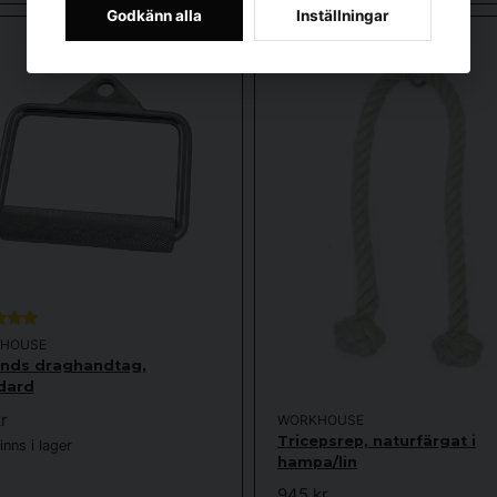
Godkänn alla
Inställningar
HOUSE
nds draghandtag,
dard
r
WORKHOUSE
Tricepsrep, naturfärgat i
nns i lager
hampa/lin
945 kr