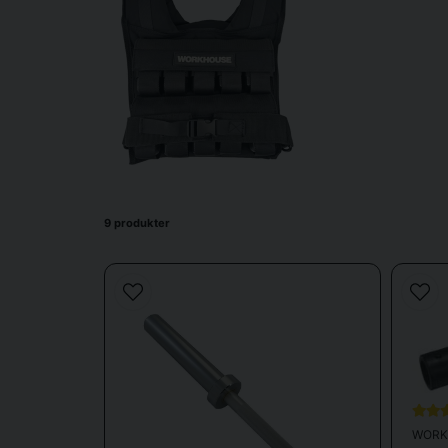
Vad erbjuder Workhouse
Workhouse erbjuder ett varierat sortiment av träningspr
styrketräning och funktionell träning. Sortimentet är a
9 produkter
WORK