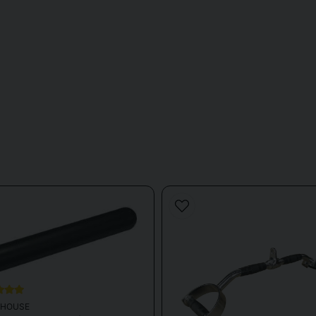
?
odukter såsom träningsbänkar, skivstångsställningar, suspension trainers,
npassat för både hemmaträning och mer omfattande träningsmiljöer där mång
HOUSE