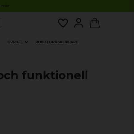
under
ÖVRIGT
ROBOTGRÄSKLIPPARE
och funktionell
träning och friviktsövningar. Produkterna är utvecklade