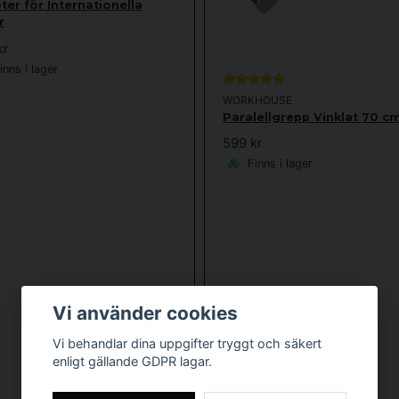
er för Internationella
r
kr
nns i lager
WORKHOUSE
Paralellgrepp Vinklat 70 c
599 kr
Finns i lager
Vi använder cookies
Vi behandlar dina uppgifter tryggt och säkert
enligt gällande GDPR lagar.