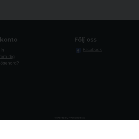
 konto
Följ oss
Facebook
in
rera dig
lösenord?
Powered by Nyehandel AB
cument.getElementById('aaa_logo'); var trustpilotContainer = document.getE
display = 'block'; } } if (window.location.hostname.endsWith('sporttema.no')
 { if (document.querySelector('.accordion')) { let egenskap = document.quer