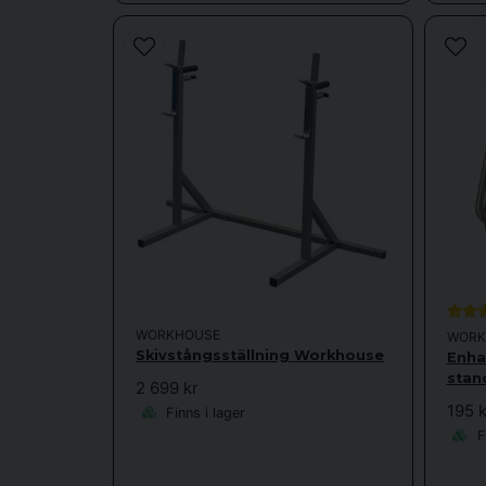
WORKHOUSE
WORK
Skivstångsställning Workhouse
Enha
stan
2 699 kr
195 k
Finns i lager
Fi