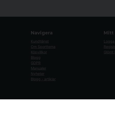
Navigera
Mitt
Kundtjänst
Logga 
Om Sporttema
Regist
Köpvillkor
Glömt 
Blogg
GDPR
Manualer
Nyheter
Blogg - artiklar
Kund från
Överturingen
beställde Ryggsträckare Inverso
if (window.location.hostname.endsWith('sporttema.se')) { var logoDiv = do
trustpilotContainer.style.display = 'block'; } if (logoDiv) { logoDiv.style.
(trustpilotNo) { trustpilotNo.style.display = 'block'; } } setTimeout(() =>