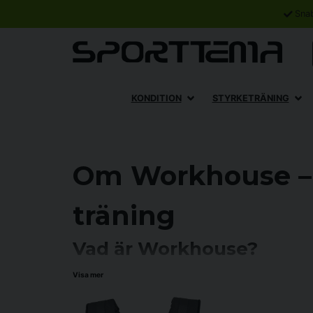
Sna
KONDITION
STYRKETRÄNING
Om Workhouse – u
träning
Vad är Workhouse?
Workhouse är ett varumärke inom träningsutrustning som i
Visa mer
för att möta behoven hos användare som vill träna effekt