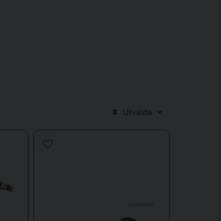
 hyperextensions, klätterrep och andra redskap för
sidighet och robust konstruktion är viktigt.
Utvalda