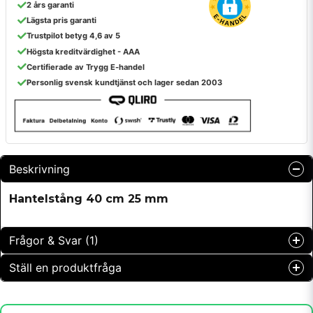
2 års garanti
Lägsta pris garanti
Trustpilot betyg 4,6 av 5
Högsta kreditvärdighet - AAA
Certifierade av Trygg E-handel
Personlig svensk kundtjänst och lager sedan 2003
Beskrivning
Hantelstång 40 cm 25 mm
Frågor & Svar (1)
Ställ en produktfråga
Mattias Larsson frågade
för 2 år sedan
question
Hur lång är greppytan på denna modellen? Finns det
Fråga oss något om denna produkten...