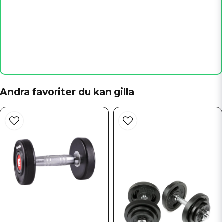
något fabrikat?
Butiken svarade
Ca 11 cm
Workhouse är fabrikatet
name
Namn
email
Mejladress
Andra favoriter du kan gilla
Ja, ni får publicera min fråga
Skicka fråga