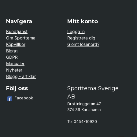
Navigera
Mitt konto
Kundtjänst
Logga in
Om Sporttema
Registrera dig
Köpvillkor
Glömt lösenord?
Blogg
GDPR
Manualer
Nyheter
Blogg - artiklar
Följ oss
Sporttema Sverige
AB
Facebook
Drottninggatan 47
374 36 Karlshamn
Tel 0454-10920