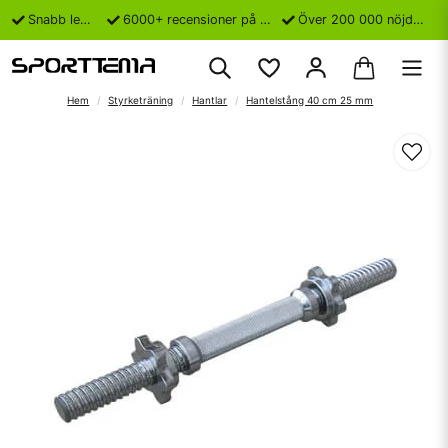
Snabb leverans
6000+ recensioner på Trustpilot
Över 200 000 nöjda kunder
Hem
Styrketräning
Hantlar
Hantelstång 40 cm 25 mm