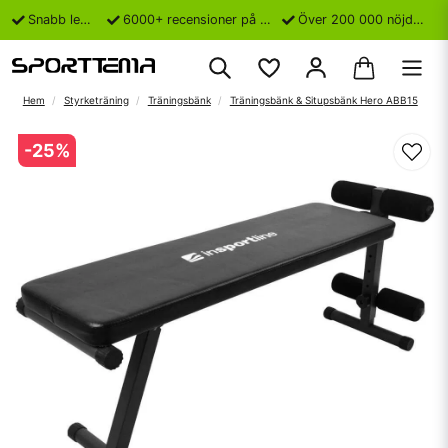
Snabb leverans
6000+ recensioner på Trustpilot
Över 200 000 nöjda kunder
Hem
Styrketräning
Träningsbänk
Träningsbänk & Situpsbänk Hero ABB15
-
25
%