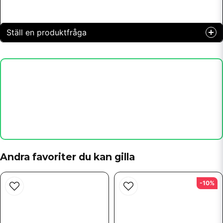
Ställ en produktfråga
question
Fråga oss något om denna produkten...
name
Namn
email
Mejladress
Andra favoriter du kan gilla
-10%
Ja, ni får publicera min fråga