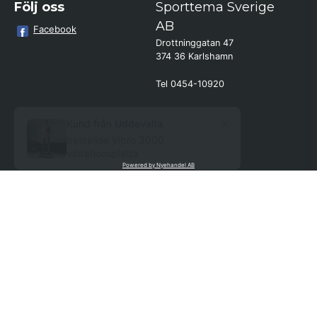
Följ oss
Sporttema Sverige
AB
Facebook
Drottninggatan 47
374 36 Karlshamn
Tel 0454-10920
×
Kund från
Uddevalla
beställde Vibro 3000,
vibrationsplatta
Powered by Nyehandel AB
if (window.location.hostname.endsWith('sporttema.se')) { var logoDiv =
document.getElementById('aaa_logo'); var trustpilotContainer =
document.getElementById('trustpilot-container'); if (trustpilotContainer) {
trustpilotContainer.style.display = 'block'; } if (logoDiv) {
logoDiv.style.display = 'block'; } } if
(window.location.hostname.endsWith('sporttema.no')) { var trustpilotNo
= document.getElementById('trustpilot-no'); if (trustpilotNo) {
trustpilotNo.style.display = 'block'; } } setTimeout(() => { if
(document.querySelector('.accordion')) { let egenskap =
document.querySelector('.accordion-button[aria-label="Egenskaper"]'); if
(egenskap) { egenskap.click(); } let reviewBtn =