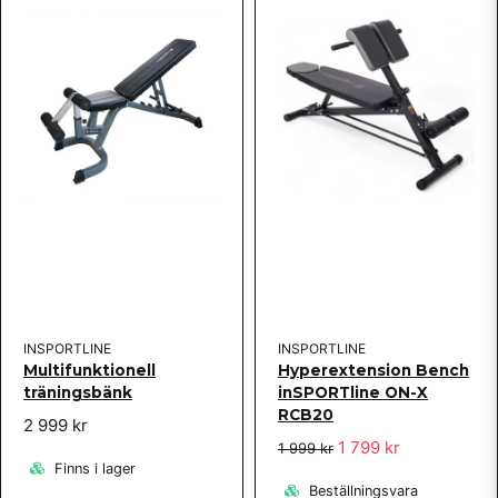
Skicka fråga
INSPORTLINE
INSPORTLINE
Multifunktionell
Hyperextension Bench
träningsbänk
inSPORTline ON-X
RCB20
2 999 kr
1 799 kr
1 999 kr
Finns i lager
Beställningsvara