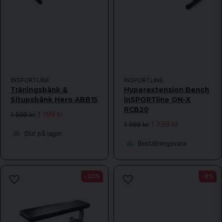
INSPORTLINE
INSPORTLINE
Träningsbänk &
Hyperextension Bench
Situpsbänk Hero ABB15
inSPORTline ON-X
RCB20
1 199 kr
1 599 kr
1 799 kr
1 999 kr
Slut på lager
Beställningsvara
-30%
-8%