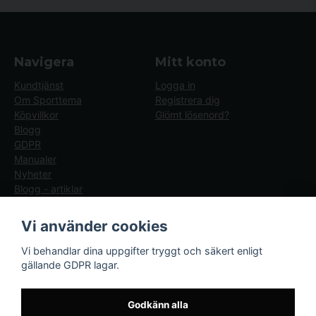
Navigera
Mitt konto
Kundtjänst
Logga in
Om Sporttema
Registrera dig
Köpvillkor
Glömt lösenord?
Blogg
GDPR
Manualer
Nyheter
Blogg - artiklar
Följ oss
Sporttema Sverige
Vi använder cookies
AB
Facebook
Vi behandlar dina uppgifter tryggt och säkert enligt
Drottninggatan 47
gällande GDPR lagar.
374 36 Karlshamn
Tel 0454-10920
Godkänn alla