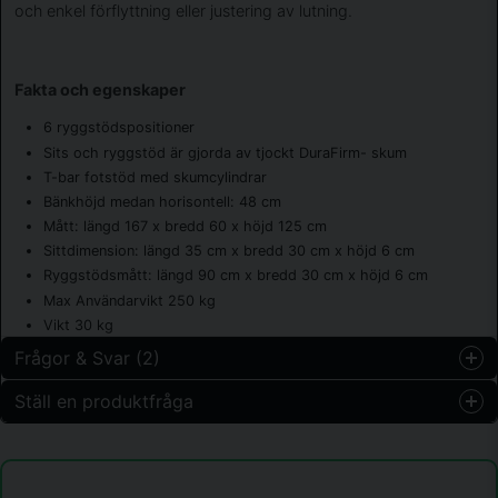
och enkel förflyttning eller justering av lutning.
Fakta och egenskaper
6 ryggstödspositioner
Sits och ryggstöd är gjorda av tjockt DuraFirm- skum
T-bar fotstöd med skumcylindrar
Bänkhöjd medan horisontell: 48 cm
Mått: längd 167 x bredd 60 x höjd 125 cm
Sittdimension: längd 35 cm x bredd 30 cm x höjd 6 cm
Ryggstödsmått: längd 90 cm x bredd 30 cm x höjd 6 cm
Max Användarvikt 250 kg
Vikt 30 kg
Frågor & Svar (2)
Ställ en produktfråga
Marita Krans frågade
för 1 år sedan
question
Kan man sätta bencurl på denna bänk?
Fråga oss något om denna produkten...
Butiken svarade