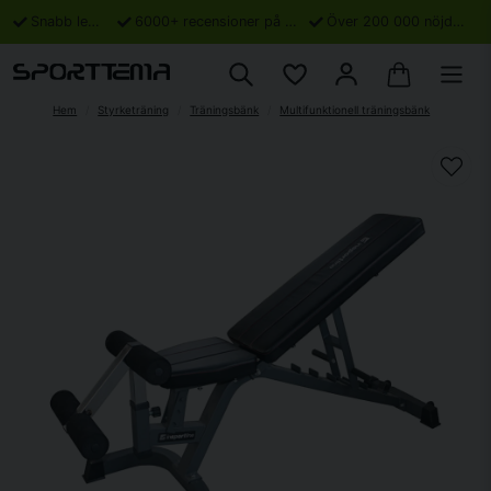
Snabb leverans
6000+ recensioner på Trustpilot
Över 200 000 nöjda kunder
Hem
Styrketräning
Träningsbänk
Multifunktionell träningsbänk