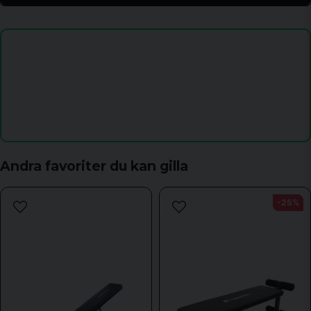
question
Fråga oss något om denna produkten...
name
Namn
email
Mejladress
Andra favoriter du kan gilla
-25%
Ja, ni får publicera min fråga