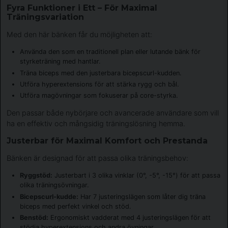
Fyra Funktioner i Ett – För Maximal
Träningsvariation
Med den här bänken får du möjligheten att:
Använda den som en traditionell plan eller lutande bänk för
styrketräning med hantlar.
Träna biceps med den justerbara bicepscurl-kudden.
Utföra hyperextensions för att stärka rygg och bål.
Utföra magövningar som fokuserar på core-styrka.
Den passar både nybörjare och avancerade användare som vill
ha en effektiv och mångsidig träningslösning hemma.
Justerbar för Maximal Komfort och Prestanda
Bänken är designad för att passa olika träningsbehov:
Ryggstöd:
Justerbart i 3 olika vinklar (0°, -5°, -15°) för att passa
olika träningsövningar.
Bicepscurl-kudde:
Har 7 justeringslägen som låter dig träna
biceps med perfekt vinkel och stöd.
Benstöd:
Ergonomiskt vadderat med 4 justeringslägen för att
stödja hyperextensions och andra övningar.