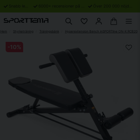
Snabb leverans
6000+ recensioner på Trustpilot
Över 200 000 nöjda kunder
Hem
Styrketräning
Träningsbänk
Hyperextension Bench inSPORTline ON-X RCB20
-
10
%