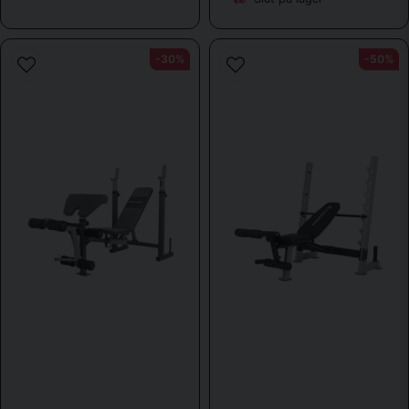
-30%
-50%