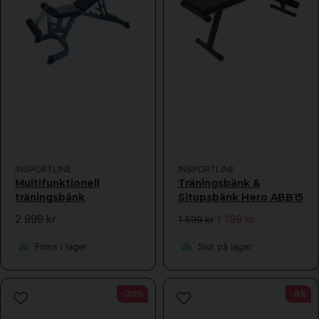
Skicka fråga
INSPORTLINE
INSPORTLINE
Multifunktionell
Träningsbänk &
träningsbänk
Situpsbänk Hero ABB15
2 999 kr
1 199 kr
1 599 kr
Finns i lager
Slut på lager
-30%
-8%