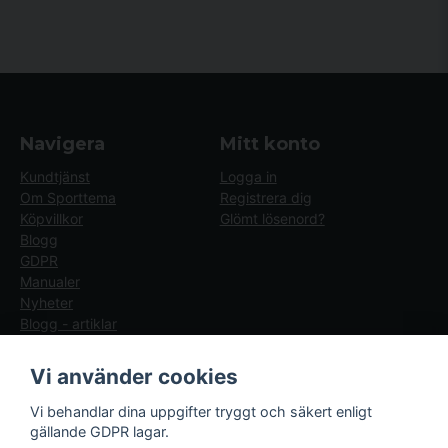
Navigera
Mitt konto
Kundtjänst
Logga in
Om Sporttema
Registrera dig
Köpvillkor
Glömt lösenord?
Blogg
GDPR
Manualer
Nyheter
Blogg - artiklar
Följ oss
Sporttema Sverige
Vi använder cookies
AB
Facebook
Vi behandlar dina uppgifter tryggt och säkert enligt
Drottninggatan 47
gällande GDPR lagar.
374 36 Karlshamn