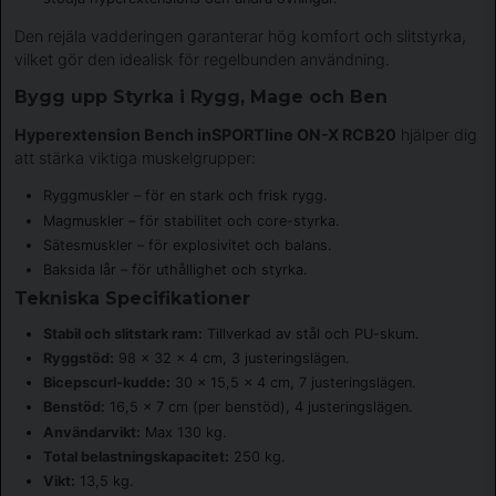
Den rejäla vadderingen garanterar hög komfort och slitstyrka,
vilket gör den idealisk för regelbunden användning.
Bygg upp Styrka i Rygg, Mage och Ben
Hyperextension Bench inSPORTline ON-X RCB20
hjälper dig
att stärka viktiga muskelgrupper:
Ryggmuskler – för en stark och frisk rygg.
Magmuskler – för stabilitet och core-styrka.
Sätesmuskler – för explosivitet och balans.
Baksida lår – för uthållighet och styrka.
Tekniska Specifikationer
Stabil och slitstark ram:
Tillverkad av stål och PU-skum.
Ryggstöd:
98 x 32 x 4 cm, 3 justeringslägen.
Bicepscurl-kudde:
30 x 15,5 x 4 cm, 7 justeringslägen.
Benstöd:
16,5 x 7 cm (per benstöd), 4 justeringslägen.
Användarvikt:
Max 130 kg.
Total belastningskapacitet:
250 kg.
Vikt:
13,5 kg.