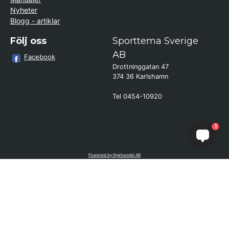
Nyheter
Blogg - artiklar
Följ oss
Sporttema Sverige
AB
Facebook
Drottninggatan 47
374 36 Karlshamn
Tel 0454-10920
Kund från
Finspång
1
beställde Motionscykel AL2 Bäst i
Test (S Kinomap/Swift - Svart)
Powered by Nyehandel AB
if (window.location.hostname.endsWith('sporttema.se')) { var logoDiv =
document.getElementById('aaa_logo'); var trustpilotContainer =
document.getElementById('trustpilot-container'); if (trustpilotContainer) {
trustpilotContainer.style.display = 'block'; } if (logoDiv) {
logoDiv.style.display = 'block'; } } if
(window.location.hostname.endsWith('sporttema.no')) { var trustpilotNo
= document.getElementById('trustpilot-no'); if (trustpilotNo) {