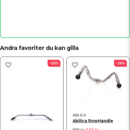
name
Namn
email
Mejladress
Andra favoriter du kan gilla
-20%
-26%
Ja, ni får publicera min fråga
ABILICA
Abilica RowHandle
Skicka fråga
445 kr
599 kr