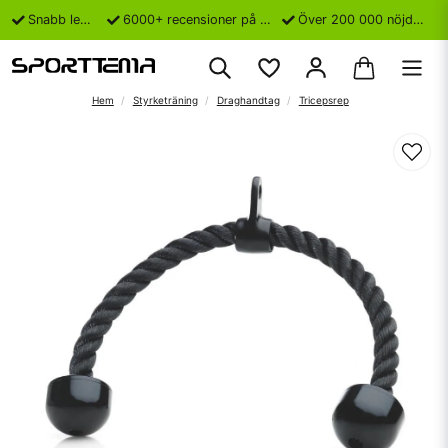
Snabb leverans
6000+ recensioner på Trustpilot
Över 200 000 nöjda kunder
Hem
Styrketräning
Draghandtag
Tricepsrep