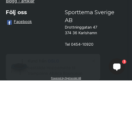
Blogg - artiklar
Följ oss
Sporttema Sverige
AB
Facebook
Drottninggatan 47
374 36 Karlshamn
Tel 0454-10920
×
Kund från
OSLO
1
beställde Hoppematte til
trampoline Abilica Bounceup
Powered by Nyehandel AB
if (window.location.hostname.endsWith('sporttema.se')) { var logoDiv =
document.getElementById('aaa_logo'); var trustpilotContainer =
document.getElementById('trustpilot-container'); if (trustpilotContainer) {
trustpilotContainer.style.display = 'block'; } if (logoDiv) {
logoDiv.style.display = 'block'; } } if
(window.location.hostname.endsWith('sporttema.no')) { var trustpilotNo
= document.getElementById('trustpilot-no'); if (trustpilotNo) {
trustpilotNo.style.display = 'block'; } } setTimeout(() => { if
(document.querySelector('.accordion')) { let egenskap =