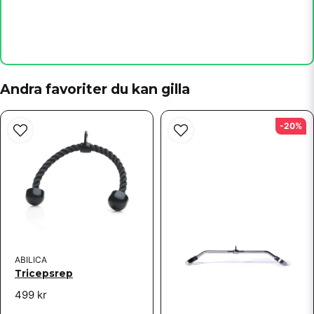
name
Namn
email
Mejladress
Andra favoriter du kan gilla
-20%
Ja, ni får publicera min fråga
ABILICA
Skicka fråga
Tricepsrep
499 kr