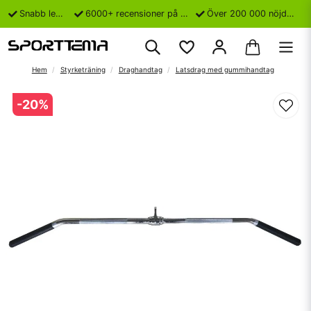
Snabb leverans
6000+ recensioner på Trustpilot
Över 200 000 nöjda kunder
Hem
Styrketräning
Draghandtag
Latsdrag med gummihandtag
-
20
%