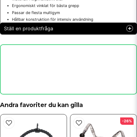
Ergonomiskt vinklat för bästa grepp
Passar de flesta multigym
Hållbar konstruktion för intensiv användning
Ställ en produktfråga
question
Fråga oss något om denna produkten...
name
Namn
email
Mejladress
Andra favoriter du kan gilla
-26%
Ja, ni får publicera min fråga