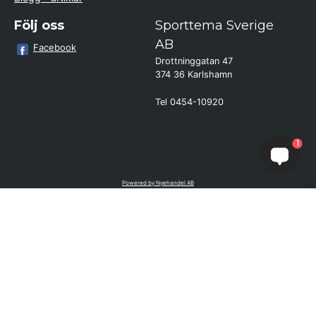
Följ oss
Sporttema Sverige
AB
Facebook
Drottninggatan 47
374 36 Karlshamn
Tel 0454-10920
×
Kund från
Öxabäck
1
beställde Motionscykel AL2 Bäst i
Test (S Kinomap/Swift - Svart)
Powered by Nyehandel AB
if (window.location.hostname.endsWith('sporttema.se')) { var logoDiv =
document.getElementById('aaa_logo'); var trustpilotContainer =
document.getElementById('trustpilot-container'); if (trustpilotContainer) {
trustpilotContainer.style.display = 'block'; } if (logoDiv) {
logoDiv.style.display = 'block'; } } if
(window.location.hostname.endsWith('sporttema.no')) { var trustpilotNo
= document.getElementById('trustpilot-no'); if (trustpilotNo) {
trustpilotNo.style.display = 'block'; } } setTimeout(() => { if
(document.querySelector('.accordion')) { let egenskap =
document.querySelector('.accordion-button[aria-label="Egenskaper"]'); if