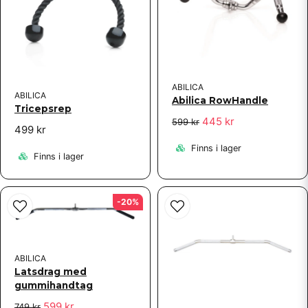
ABILICA
ABILICA
Abilica RowHandle
Skicka fråga
Tricepsrep
445 kr
599 kr
499 kr
Finns i lager
Finns i lager
-20%
ABILICA
Latsdrag med
gummihandtag
599 kr
749 kr