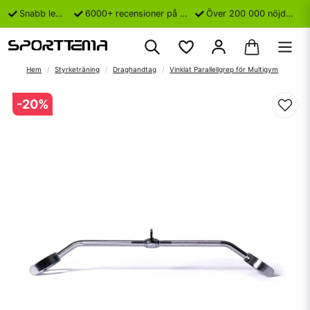
Snabb leverans
6000+ recensioner på Trustpilot
Över 200 000 nöjda kunder
Hem
Styrketräning
Draghandtag
Vinklat Parallellgrep för Multigym
-
20
%