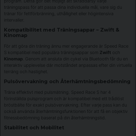
program. Detta gör det möjligt att skräddarsy varje
träningspass för att passa dina individuella mål, vare sig du
tränar för fettförbränning, uthållighet eller högintensiva
intervaller.
Kompatibilitet med Träningsappar – Zwift &
Kinomap
För att göra din träning ännu mer engagerande är Speed Race
S kompatibel med populära träningsappar som
Zwift
och
Kinomap
. Genom att ansluta din cykel via Bluetooth får du en
interaktiv upplevelse där motståndet anpassas efter din virtuella
terräng och hastighet.
Pulsövervakning och Återhämtningsbedömning
Träna effektivt med pulsmätning. Speed Race S har 4
förinställda pulsprogram och är kompatibel med ett trådlöst
bröstbälte för exakt pulsövervakning. Efter varje pass kan du
också använda återhämtningsfunktionen för att få en objektiv
fitnessbedömning baserat på din återhämtningstid.
Stabilitet och Mobilitet