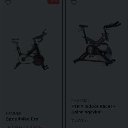
-21%
GYMSTICK
FTR 7 Indoor Racer –
Spinningcykel
HAMMER
Speedbike Pro
7 499 kr
14 499 kr
18 399 kr