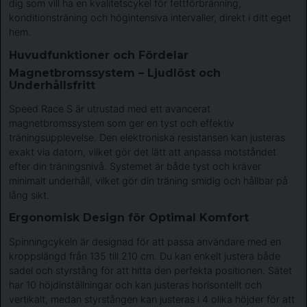
dig som vill ha en kvalitetscykel för fettförbränning,
konditionsträning och högintensiva intervaller, direkt i ditt eget
hem.
Huvudfunktioner och Fördelar
Magnetbromssystem – Ljudlöst och
Underhållsfritt
Speed Race S är utrustad med ett avancerat
magnetbromssystem som ger en tyst och effektiv
träningsupplevelse. Den elektroniska resistansen kan justeras
exakt via datorn, vilket gör det lätt att anpassa motståndet
efter din träningsnivå. Systemet är både tyst och kräver
minimalt underhåll, vilket gör din träning smidig och hållbar på
lång sikt.
Ergonomisk Design för Optimal Komfort
Spinningcykeln är designad för att passa användare med en
kroppslängd från 135 till 210 cm. Du kan enkelt justera både
sadel och styrstång för att hitta den perfekta positionen. Sätet
har 10 höjdinställningar och kan justeras horisontellt och
vertikalt, medan styrstången kan justeras i 4 olika höjder för att