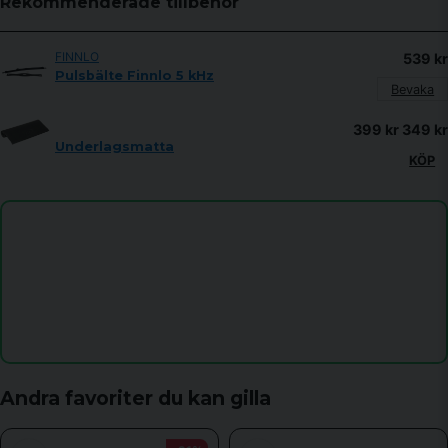
Rekommenderade tillbehör
Butiken svarade
Displayen visar inte watt.
FINNLO
539 kr
name
Pulsbälte Finnlo 5 kHz
Namn
Bevaka
399 kr
349 kr
Underlagsmatta
email
Mejladress
KÖP
Ja, ni får publicera min fråga
Andra favoriter du kan gilla
Skicka fråga