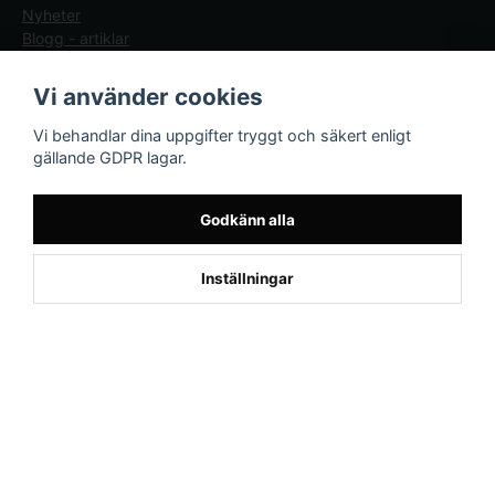
Nyheter
Blogg - artiklar
Följ oss
Sporttema Sverige
Vi använder cookies
AB
Facebook
Vi behandlar dina uppgifter tryggt och säkert enligt
Drottninggatan 47
gällande GDPR lagar.
374 36 Karlshamn
Tel 0454-10920
Godkänn alla
×
Kund från
Kolsva
1
beställde Motionscykel AL2 Bäst i
Inställningar
Test (S Kinomap/Swift - Svart)
Powered by Nyehandel AB
if (window.location.hostname.endsWith('sporttema.se')) { var logoDiv =
document.getElementById('aaa_logo'); var trustpilotContainer =
document.getElementById('trustpilot-container'); if (trustpilotContainer) {
trustpilotContainer.style.display = 'block'; } if (logoDiv) {
logoDiv.style.display = 'block'; } } if
(window.location.hostname.endsWith('sporttema.no')) { var trustpilotNo
= document.getElementById('trustpilot-no'); if (trustpilotNo) {
trustpilotNo.style.display = 'block'; } } setTimeout(() => { if