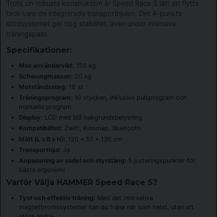
Trots sin robusta konstruktion är Speed Race S lätt att flytta
tack vare de integrerade transporthjulen. Det 4-punkts
stödsystemet ger hög stabilitet, även under intensiva
träningspass.
Specifikationer:
Max användarvikt:
150 kg
Schwungmassan:
20 kg
Motståndssteg:
16 st
Träningsprogram:
19 stycken, inklusive pulsprogram och
manuella program
Display:
LCD med blå bakgrundsbelysning
Kompatibilitet:
Zwift, Kinomap, Bluetooth
Mått (L x B x H):
120 x 51 x 135 cm
Transporthjul:
Ja
Anpassning av sadel och styrstång:
5 justeringspunkter för
bästa ergonomi
Varför Välja HAMMER Speed Race S?
Tyst och effektiv träning:
Med det innovativa
magnetbromssystemet kan du träna när som helst, utan att
störa andra.