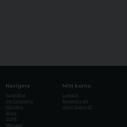
Navigera
Mitt konto
Kundtjänst
Logga in
Om Sporttema
Registrera dig
Köpvillkor
Glömt lösenord?
Blogg
GDPR
Manualer