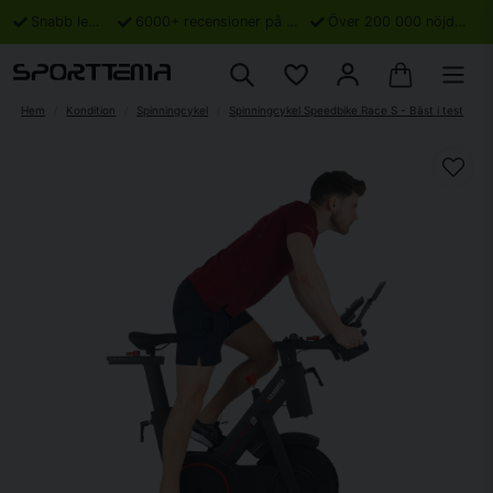
Snabb leverans
6000+ recensioner på Trustpilot
Över 200 000 nöjda kunder
Hem
Kondition
Spinningcykel
Spinningcykel Speedbike Race S - Bäst i test