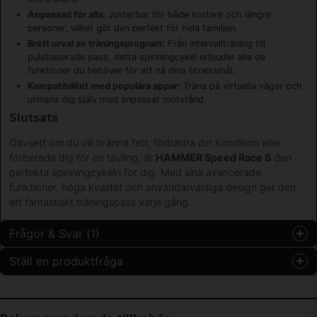
Anpassad för alla:
Justerbar för både kortare och längre
personer, vilket gör den perfekt för hela familjen.
Brett urval av träningsprogram:
Från intervallträning till
pulsbaserade pass, detta spinningcykel erbjuder alla de
funktioner du behöver för att nå dina fitnessmål.
Kompatibilitet med populära appar:
Träna på virtuella vägar och
utmana dig själv med anpassat motstånd.
Slutsats
Oavsett om du vill bränna fett, förbättra din kondition eller
förbereda dig för en tävling, är
HAMMER Speed Race S
den
perfekta spinningcykeln för dig. Med sina avancerade
funktioner, höga kvalitet och användarvänliga design ger den
ett fantastiskt träningspass varje gång.
Frågor & Svar (1)
Ställ en produktfråga
Magnus frågade
för 9 månader sedan
question
Hur ser jag vilket watt jag ligger på?
Fråga oss något om denna produkten...