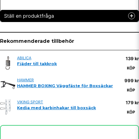
Ställ en produktfråga
question
Fråga oss något om denna produkten...
Rekommenderade tillbehör
ABILICA
139 kr
name
Fjäder till takkrok
Namn
KÖP
HAMMER
999 kr
HAMMER BOXING Väggfäste för Boxsäckar
email
Mejladress
KÖP
VIKING SPORT
179 kr
Kedja med karbinhakar till boxsäck
KÖP
Ja, ni får publicera min fråga