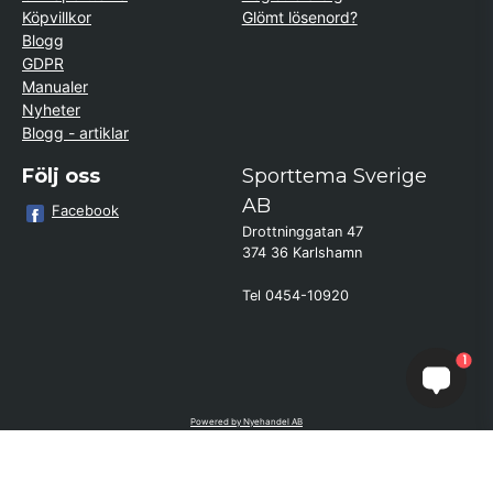
Köpvillkor
Glömt lösenord?
Blogg
GDPR
Manualer
Nyheter
Blogg - artiklar
Följ oss
Sporttema Sverige
AB
Facebook
Drottninggatan 47
374 36 Karlshamn
Tel 0454-10920
×
Kund från
Boden
1
beställde Minicykel Raryo
Powered by Nyehandel AB
if (window.location.hostname.endsWith('sporttema.se')) { var logoDiv =
document.getElementById('aaa_logo'); var trustpilotContainer =
document.getElementById('trustpilot-container'); if (trustpilotContainer) {