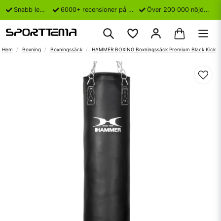
Snabb leverans
6000+ recensioner på Trustpilot
Över 200 000 nöjda kunder
Hem
Boxning
Boxningssäck
HAMMER BOXING Boxningssäck Premium Black Kick