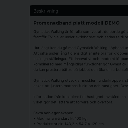
Beskrivning
Promenadband platt modell DEMO
Gymstick Walking är för alla som vet att de borde göra 
framför TV:n eller under skrivbordet och sedan ta tillb
Hur långt kan du gå med Gymstick Walking Löpband u
Att sitta under lång tid ensidigt är inte bra för krop
ensidiga ställningar. Ett innovativt och modernt löpban
kombinerad med mångsidiga funktioner gör Gymstick Walk
du kan prestera bättre på jobbet och öka din arbetseff
Gymstick Walking utvecklar muskler i underkroppen, s
enkelt att justera mattans funktion och hastighet. De
Information från konsolen: tid, hastighet, avstånd, kal
vilket gör det lättare att förvara och överföra.
Fakta och egenskaper
• Maximal användarvikt 100 kg.
• Produktstorlek: 143,2 x 54,7 x 129 cm.