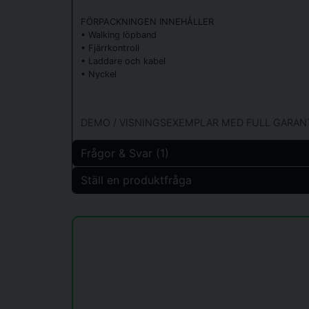
FÖRPACKNINGEN INNEHÅLLER
• Walking löpband
• Fjärrkontroll
• Laddare och kabel
• Nyckel
DEMO / VISNINGSEXEMPLAR MED FULL GARAN
Frågor & Svar (1)
Ställ en produktfråga
Hans Alenius frågade
för 1 år sedan
question
Hur bred är ytan man går på?
Fråga oss något om denna produkten...
Butiken svarade
120x41,5 cm
name
Namn