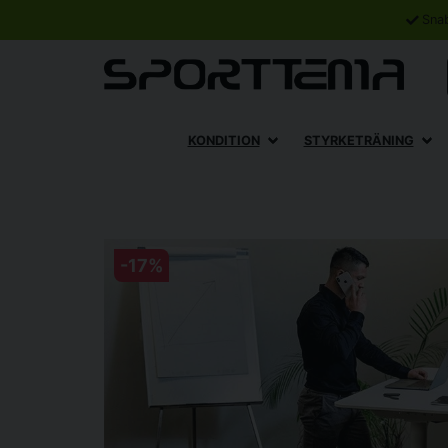
Sna
KONDITION
STYRKETRÄNING
-
17
%