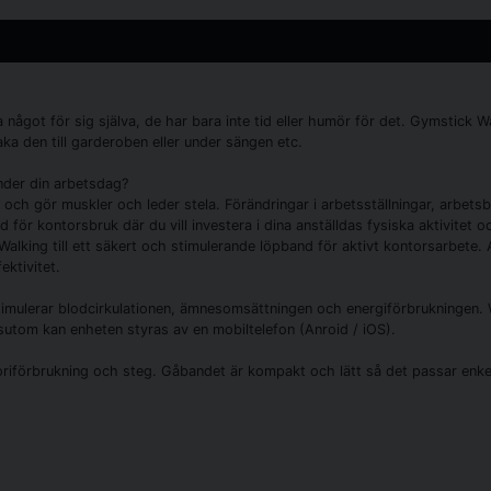
något för sig själva, de har bara inte tid eller humör för det. Gymstick Wal
aka den till garderoben eller under sängen etc.
nder din arbetsdag?
pen och gör muskler och leder stela. Förändringar i arbetsställningar, arbe
d för kontorsbruk där du vill investera i dina anställdas fysiska aktivitet
ing till ett säkert och stimulerande löpband för aktivt kontorsarbete. At
ektivitet.
timulerar blodcirkulationen, ämnesomsättningen och energiförbrukningen.
ssutom kan enheten styras av en mobiltelefon (Anroid / iOS).
oriförbrukning och steg. Gåbandet är kompakt och lätt så det passar enkelt