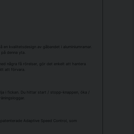
å en kvalitetsdesign av gåbandet i aluminiumramar.
 på denna yta.
ed några få rörelser, gör det enkelt att hantera
tt att förvara.
a i fickan. Du hittar start / stopp-knappen, öka /
räningsloggar.
n patenterade Adaptive Speed ​​Control, som