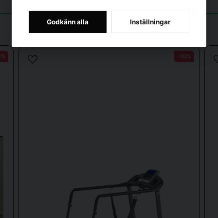
Godkänn alla
Inställningar
0%
-10%
Skicka fråga