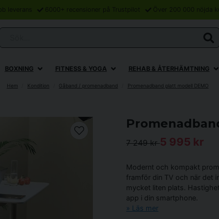
bb leverans
6000+ recensioner på Trustpilot
Över 200 000 nöjda k
Sök...
BOXNING
FITNESS & YOGA
REHAB & ÅTERHÄMTNING
Hem
Kondition
Gåband / promenadband
Promenadband platt modell DEMO
Promenadband
5 995 kr
7 249 kr
Modernt och kompakt prome
framför din TV och när det i
mycket liten plats. Hastighet
app i din smartphone.
Läs mer