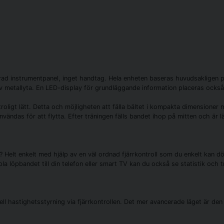
h
rad instrumentpanel, inget handtag. Hela enheten baseras huvudsakligen p
av metallyta. En LED-display för grundläggande information placeras också
oligt lätt. Detta och möjligheten att fälla bältet i kompakta dimensioner m
ändas för att flytta. Efter träningen fälls bandet ihop på mitten och är lä
Helt enkelt med hjälp av en väl ordnad fjärrkontroll som du enkelt kan dölj
 löpbandet till din telefon eller smart TV kan du också se statistik och t
uell hastighetsstyrning via fjärrkontrollen. Det mer avancerade läget är de