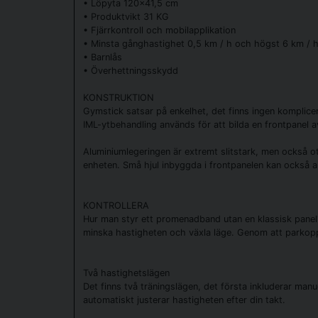
• Löpyta 120x41,5 cm
• Produktvikt 31 KG
• Fjärrkontroll och mobilapplikation
• Minsta gånghastighet 0,5 km / h och högst 6 km / 
• Barnlås
• Överhettningsskydd
KONSTRUKTION
Gymstick satsar på enkelhet, det finns ingen komplice
IML-ytbehandling används för att bilda en frontpanel 
Aluminiumlegeringen är extremt slitstark, men också otr
enheten. Små hjul inbyggda i frontpanelen kan också anv
KONTROLLERA
Hur man styr ett promenadband utan en klassisk panel? 
minska hastigheten och växla läge. Genom att parkoppla
Två hastighetslägen
Det finns två träningslägen, det första inkluderar man
automatiskt justerar hastigheten efter din takt.