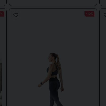
3%
-10%