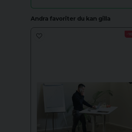
Andra favoriter du kan gilla
Ja, ni får publicera min fråga
-1