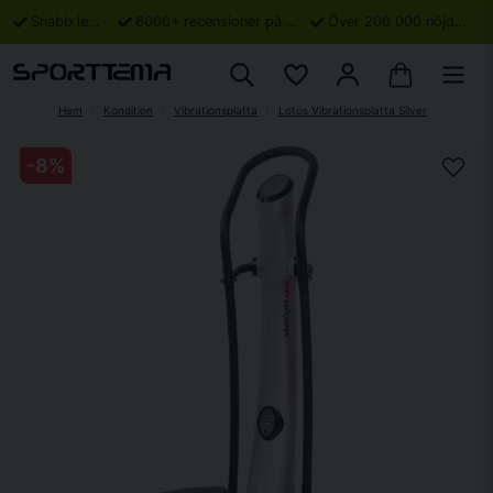
Snabb leverans
6000+ recensioner på Trustpilot
Över 200 000 nöjda kunder
Hem
Kondition
Vibrationsplatta
Lotos Vibrationsplatta Silver
-
8
%