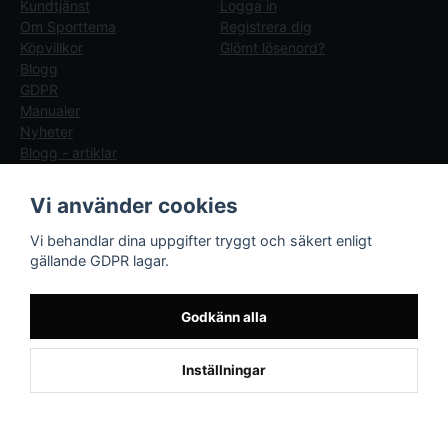
Kundtjänst
Logga in
Om Sporttema
Registrera dig
Köpvillkor
Glömt lösenord?
Blogg
GDPR
Manualer
Nyheter
Blogg - artiklar
Följ oss
Sporttema Sverige
Vi använder cookies
AB
Facebook
Vi behandlar dina uppgifter tryggt och säkert enligt
Drottninggatan 47
gällande GDPR lagar.
374 36 Karlshamn
Tel 0454-10920
Godkänn alla
×
Kund från
ÅLESUND
1
Inställningar
beställde Adapter Exum 29V 2A
Powered by Nyehandel AB
if (window.location.hostname.endsWith('sporttema.se')) { var logoDiv =