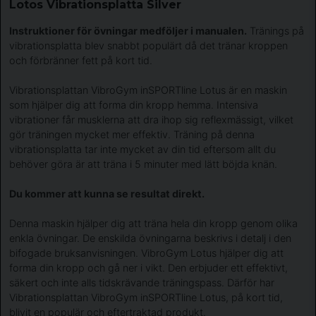
Lotos Vibrationsplatta Silver
Instruktioner för övningar medföljer i manualen.
Tränings på
vibrationsplatta blev snabbt populärt då det tränar kroppen
och förbränner fett på kort tid.
Vibrationsplattan VibroGym inSPORTline Lotus är en maskin
som hjälper dig att forma din kropp hemma. Intensiva
vibrationer får musklerna att dra ihop sig reflexmässigt, vilket
gör träningen mycket mer effektiv. Träning på denna
vibrationsplatta tar inte mycket av din tid eftersom allt du
behöver göra är att träna i 5 minuter med lätt böjda knän.
Du kommer att kunna se resultat direkt.
Denna maskin hjälper dig att träna hela din kropp genom olika
enkla övningar. De enskilda övningarna beskrivs i detalj i den
bifogade bruksanvisningen. VibroGym Lotus hjälper dig att
forma din kropp och gå ner i vikt. Den erbjuder ett effektivt,
säkert och inte alls tidskrävande träningspass. Därför har
Vibrationsplattan VibroGym inSPORTline Lotus, på kort tid,
blivit en populär och eftertraktad produkt.