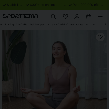
Snabb leverans
6000+ recensioner på Trustpilot
Över 200 000 nöjda kunder
terhämtning
InfraHeat halvkroppsmadrass – infraröd värmemadrass med jade & turmalin