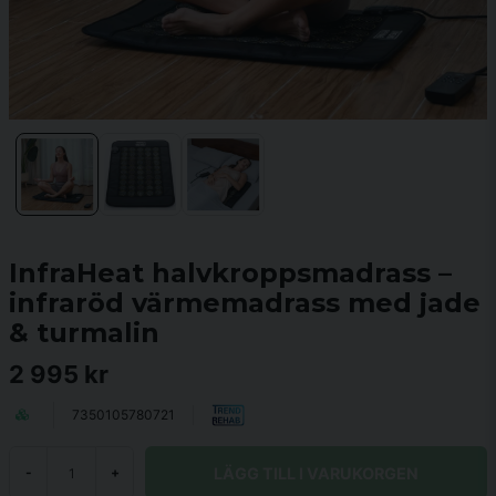
InfraHeat halvkroppsmadrass –
infraröd värmemadrass med jade
& turmalin
2 995 kr
7350105780721
LÄGG TILL I VARUKORGEN
-
+