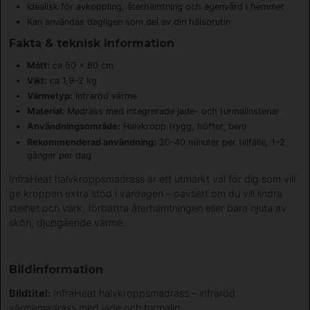
Idealisk för avkoppling, återhämtning och egenvård i hemmet
Kan användas dagligen som del av din hälsorutin
Fakta & teknisk information
Mått:
ca 50 × 80 cm
Vikt:
ca 1,9–2 kg
Värmetyp:
Infraröd värme
Material:
Madrass med integrerade jade- och turmalinstenar
Användningsområde:
Halvkropp (rygg, höfter, ben)
Rekommenderad användning:
20–40 minuter per tillfälle, 1–2
gånger per dag
InfraHeat halvkroppsmadrass är ett utmärkt val för dig som vill
ge kroppen extra stöd i vardagen – oavsett om du vill lindra
stelhet och värk, förbättra återhämtningen eller bara njuta av
skön, djupgående värme.
Bildinformation
Bildtitel:
InfraHeat halvkroppsmadrass – infraröd
värmemadrass med jade och turmalin