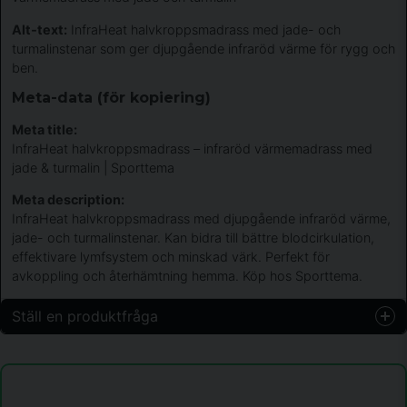
Alt‑text:
InfraHeat halvkroppsmadrass med jade- och
turmalinstenar som ger djupgående infraröd värme för rygg och
ben.
Meta-data (för kopiering)
Meta title:
InfraHeat halvkroppsmadrass – infraröd värmemadrass med
jade & turmalin | Sporttema
Meta description:
InfraHeat halvkroppsmadrass med djupgående infraröd värme,
jade- och turmalinstenar. Kan bidra till bättre blodcirkulation,
effektivare lymfsystem och minskad värk. Perfekt för
avkoppling och återhämtning hemma. Köp hos Sporttema.
Ställ en produktfråga
question
Fråga oss något om denna produkten...