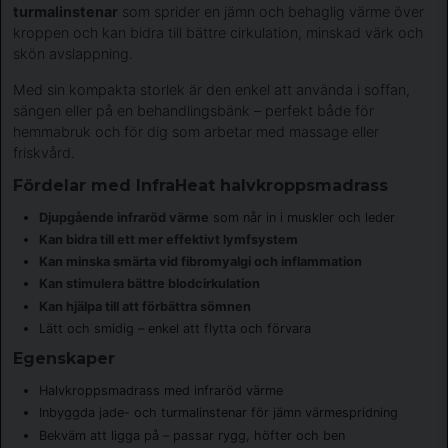
turmalinstenar
som sprider en jämn och behaglig värme över
kroppen och kan bidra till bättre cirkulation, minskad värk och
skön avslappning.
Med sin kompakta storlek är den enkel att använda i soffan,
sängen eller på en behandlingsbänk – perfekt både för
hemmabruk och för dig som arbetar med massage eller
friskvård.
Fördelar med InfraHeat halvkroppsmadrass
Djupgående infraröd värme
som når in i muskler och leder
Kan bidra till ett mer effektivt lymfsystem
Kan minska smärta vid fibromyalgi och inflammation
Kan stimulera bättre blodcirkulation
Kan hjälpa till att förbättra sömnen
Lätt och smidig – enkel att flytta och förvara
Egenskaper
Halvkroppsmadrass med infraröd värme
Inbyggda jade- och turmalinstenar för jämn värmespridning
Bekväm att ligga på – passar rygg, höfter och ben