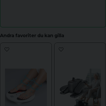
name
Namn
email
Mejladress
Andra favoriter du kan gilla
Ja, ni får publicera min fråga
Skicka fråga