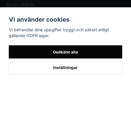
Blogg - artiklar
Följ oss
Sporttema Sverige
Vi använder cookies
AB
Facebook
Vi behandlar dina uppgifter tryggt och säkert enligt
Drottninggatan 47
gällande GDPR lagar.
374 36 Karlshamn
Tel 0454-10920
Godkänn alla
Inställningar
Powered by Nyehandel AB
if (window.location.hostname.endsWith('sporttema.se')) { var logoDiv =
document.getElementById('aaa_logo'); var trustpilotContainer =
document.getElementById('trustpilot-container'); if (trustpilotContainer) {
trustpilotContainer.style.display = 'block'; } if (logoDiv) {
logoDiv.style.display = 'block'; } } if
(window.location.hostname.endsWith('sporttema.no')) { var trustpilotNo
= document.getElementById('trustpilot-no'); if (trustpilotNo) {
trustpilotNo.style.display = 'block'; } } setTimeout(() => { if
(document.querySelector('.accordion')) { let egenskap =