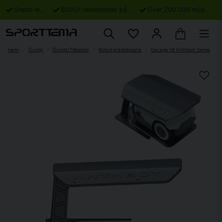
Snabb leverans
6000+ recensioner på Trustpilot
Över 200 000 nöjda kunder
Hem
Övrigt
Övrigt/Tillbehör
Robotgräsklippare
Garage till Anthbot Genie