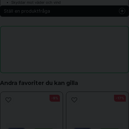
Skyddar mot väder och vind
Ställ en produktfråga
question
Fråga oss något om denna produkten...
name
Namn
email
Mejladress
Andra favoriter du kan gilla
-9%
-17%
Ja, ni får publicera min fråga