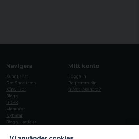
Navigera
Mitt konto
Kundtjänst
Logga in
Om Sporttema
Registrera dig
Köpvillkor
Glömt lösenord?
Blogg
GDPR
Manualer
Nyheter
Blogg - artiklar
Följ oss
Sporttema Sverige
Vi använder cookies