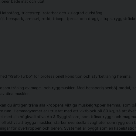
itioner både inåt och utåt
d latsstång, tricepsrep, roterbar och kullagrad curlstång
nböj, benspark, armcurl, rodd, triceps (press och drag), situps, ryggsträc
, med "Kraft-Turbo" för professionell kondition och styrketräning hemma.
lsosam träning av mage- och ryggmuskler. Med benspark/benböj-modul, s
 av dina muskler.
an du äntligen träna alla kroppens viktiga muskelgrupper hemma, som på 
dre rum. Hemmagymmet är utrustat med ett viktblock på 80 kg, så att även
ed sin högkvalitativa Ab & Ryggtränare, som tränar rygg- och magmusk
effektivt att bygga muskler, stärker eventuella svagheter som rygg och b
ningar för överkroppen och benen. Systemet är byggt som en kabelstation i