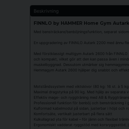
Beskrivning
FINNLO by HAMMER Home Gym Autark
Med bensträckare/benböjningsfunktion, separat sidomon
En uppgradering av FINNLO Autark 2200 med ännu fler
Med förstklassigt multigym Autark 2600 från FINNLO k
och kompakt, vilket gör att den kan passa även i min
muskelbyggnad. Dessutom utmärker sig hemmagymmet m
Hemmagym Autark 2600 hjälper dig snabbt och effektiv
Motståndssystem med viktskivor (80 kg: 16 st. à 5 kg
Maximal dragstyrka på 90 kg. Med hjälp av separata vik
Effektiv mage- och ryggträning med AB & Ryggtränare.
Professionell funktion för benböj och bensträckning i 
Kulformad kabelmodul på sidan, justerbar i höjd och r
Komfortsäte, vertikalt justerbart på flera sätt
Kulkullagrad yta för kabel – för jämn och flexibel träni
Ergonomiskt vadderat ryggstöd med korsryggsstöd, jus