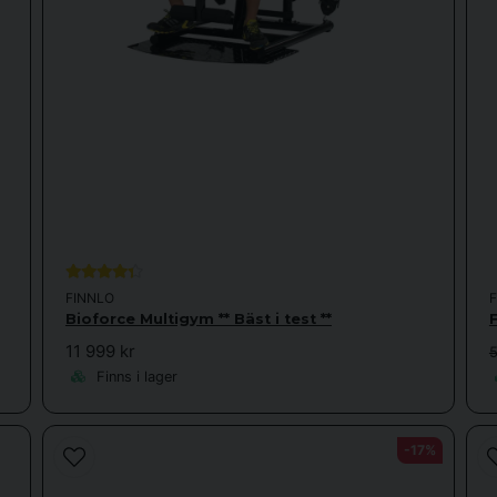
FINNLO
Bioforce Multigym ** Bäst i test **
11 999 kr
5
Finns i lager
-17%