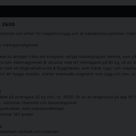
 2600
terad curl-enhet för mage/korsrygg och en kabelmodul justerbar i höjd – 
 träningsmöjligheter
an du äntligen träna alla kroppens viktiga muskelgrupper hemma, som på 
dre rum. Hemmagymmet är utrustat med ett viktmagasin på 80 kg, så att ä
ed sin högkvalitativa Ab & Ryggtränare, som tränar rygg- och magmusk
t att bygga muskler, stärker eventuella svagheter som rygg och ben, och 
)
ter på ytterligare 20 kg (Art.-nr. 3835) får du en dragstyrka på upp till 
 Justerbar intensitet och belastningsnivå
gymkvalitet, med snabbinställningar
oterbar 160 grader
ng
terbart vertikalt och roterbart