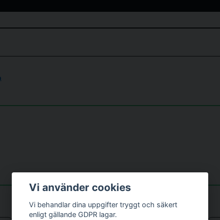
email
m
Mejladress
Vi använder cookies
Vi behandlar dina uppgifter tryggt och säkert
Skicka fråga
enligt gällande GDPR lagar.