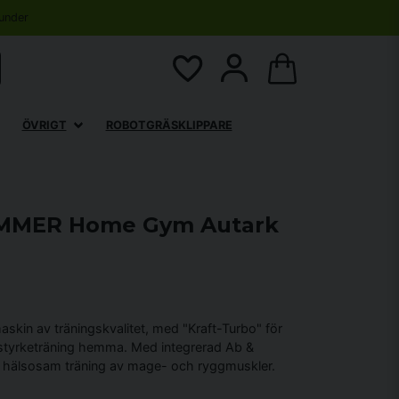
under
ÖVRIGT
ROBOTGRÄSKLIPPARE
MMER Home Gym Autark
maskin av träningskvalitet, med "Kraft-Turbo" för
 styrketräning hemma. Med integrerad Ab &
h hälsosam träning av mage- och ryggmuskler.