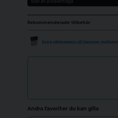
Ställ en produktfråga
question
Fråga oss något om denna produkten...
Rekommenderade tillbehör
name
Extra viktmagasin till Hammer multigy
Namn
Ja, ni får publicera min fråga
Andra favoriter du kan gilla