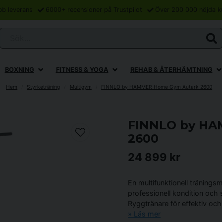
bb leverans
6000+ recensioner på Trustpilot
Över 200 000 nöjda k
Sök...
BOXNING
FITNESS & YOGA
REHAB & ÅTERHÄMTNING
Hem
Styrketräning
Multigym
FINNLO by HAMMER Home Gym Autark 2600
FINNLO by HA
2600
24 899 kr
En multifunktionell tränings
professionell kondition och
Ryggtränare för effektiv oc
Läs mer