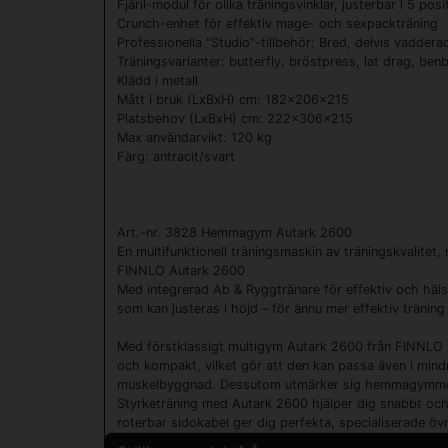
Fjäril-modul för olika träningsvinklar, justerbar i 5 pos
Crunch-enhet för effektiv mage- och sexpackträning
Professionella "Studio"-tillbehör: Bred, delvis vaddera
Träningsvarianter: butterfly, bröstpress, lat drag, be
Klädd i metall
Mått i bruk (LxBxH) cm: 182x206x215
Platsbehov (LxBxH) cm: 222x306x215
Max användarvikt: 120 kg
Färg: antracit/svart
Art.-nr. 3828 Hemmagym Autark 2600
En multifunktionell träningsmaskin av träningskvalitet
FINNLO Autark 2600
Med integrerad Ab & Ryggtränare för effektiv och hä
som kan justeras i höjd – för ännu mer effektiv träning
Med förstklassigt multigym Autark 2600 från FINNLO k
och kompakt, vilket gör att den kan passa även i min
muskelbyggnad. Dessutom utmärker sig hemmagymmet m
Styrketräning med Autark 2600 hjälper dig snabbt och 
roterbar sidokabel ger dig perfekta, specialiserade öv