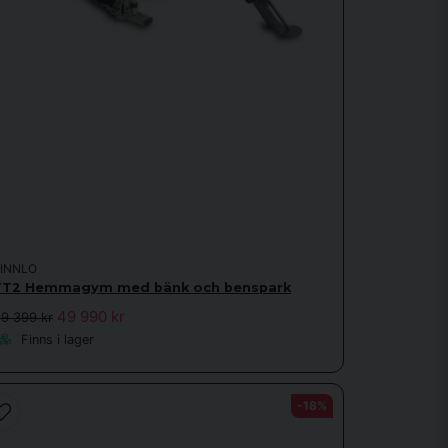
FINNLO
FT2 Hemmagym med bänk och benspark
49 990 kr
9 399 kr
Finns i lager
-18%