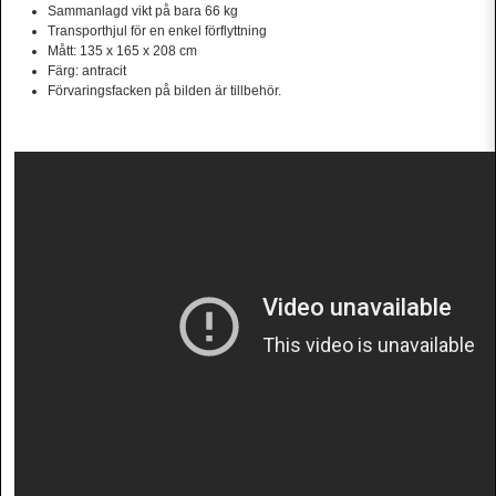
Sammanlagd vikt på bara 66 kg
Transporthjul för en enkel förflyttning
Mått: 135 x 165 x 208 cm
Färg: antracit
Förvaringsfacken på bilden är tillbehör.