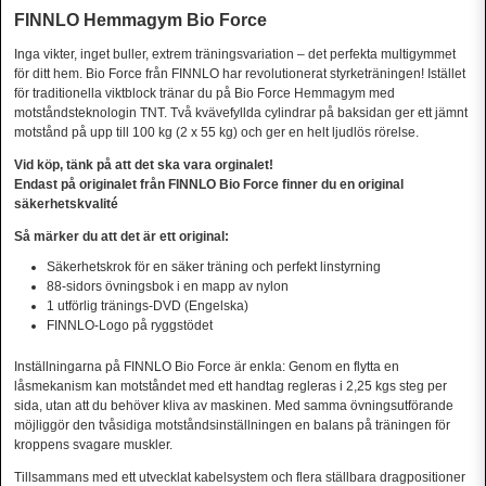
FINNLO Hemmagym Bio Force
Inga vikter, inget buller, extrem träningsvariation – det perfekta multigymmet
för ditt hem. Bio Force från FINNLO har revolutionerat styrketräningen! Istället
för traditionella viktblock tränar du på Bio Force Hemmagym med
motståndsteknologin TNT. Två kvävefyllda cylindrar på baksidan ger ett jämnt
motstånd på upp till 100 kg (2 x 55 kg) och ger en helt ljudlös rörelse.
Vid köp, tänk på att det ska vara orginalet!
Endast på originalet från FINNLO Bio Force finner du en original
säkerhetskvalité
Så märker du att det är ett original:
Säkerhetskrok för en säker träning och perfekt linstyrning
88-sidors övningsbok i en mapp av nylon
1 utförlig tränings-DVD (Engelska)
FINNLO-Logo på ryggstödet
Inställningarna på FINNLO Bio Force är enkla: Genom en flytta en
låsmekanism kan motståndet med ett handtag regleras i 2,25 kgs steg per
sida, utan att du behöver kliva av maskinen. Med samma övningsutförande
möjliggör den tvåsidiga motståndsinställningen en balans på träningen för
kroppens svagare muskler.
Tillsammans med ett utvecklat kabelsystem och flera ställbara dragpositioner