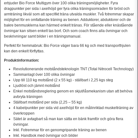
erbjuder Bio Force Multigym över 100 olika träningsmöjligheter. Fyra
dragpunkter per sida i axelhöjd ger fyra olika träningsomraden för bröst och
armträning likväl som att specifikt träna utvalda muskler. Två fotremmar skapar
möjlighet för en omfattande träning av benen. Adduktorer, abduktorer och de
bakre benmusklerna kan härmed enkelt tränas. För stående eller knästående
övningar kan sitsen enkelt tas bort. Och som coach finns alla övningar och
beskrivningar samt bilder i en träningsmanual.
Perfekt för hemmabruk: Bio Force väger bara 66 kg och med transporthjulen
kan den enkelt förflyttas.
Produktinformation:
Revolutionerande motståndsteknologin TNT (Total Nitrocell Technology)
Sammanlagt över 100 olika övningar
Upp till 110 kg motstånd (2 x 55 kg) - ställbart i 2,25 kgs steg
Ljudlöst och jämnt motstånd
Enkel motståndsreglering genom en skjut/låsmekanism utan att behöva
avbryta träningen
Ställbart motstånd per sida (2,25 – 55 kg)
4 kabelpunkter per sida vid axelhöjd för en målinriktad muskelträning av
överkroppen
Sätet är avtagbart så man kan sätta en bänk framför och göra flera
övningar.
Inkl. Fotremmar för en genomgripande träning av benen
Inkl. Handbok med övningar och bilder