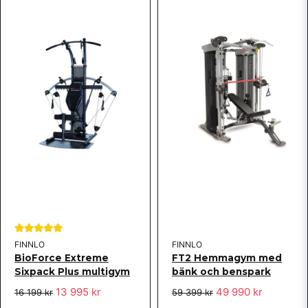
för 11 år sedan
Professionell förpackning av varor, mycket
användarvänlig struktur och instruktioner, träningen
med hemmagymmet är lika roligt som tidigare,
smidig orderhantering, professionell förpackning,
väldigt användarvänlig struktur och handbok, vi har
Skicka fråga
definitivt gjort rätt val:-). Köper gärna igen.
FINNLO
FINNLO
BioForce Extreme
FT2 Hemmagym med
Sixpack Plus multigym
bänk och benspark
13 995 kr
49 990 kr
16 199 kr
59 399 kr