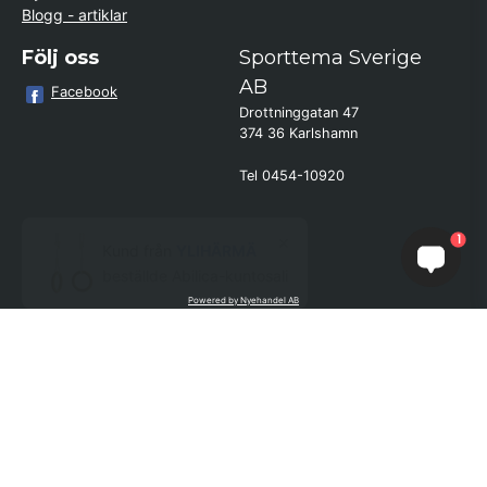
Blogg - artiklar
Följ oss
Sporttema Sverige
AB
Facebook
Drottninggatan 47
374 36 Karlshamn
Tel 0454-10920
×
Kund från
YLIHÄRMÄ
1
beställde Abilica-kuntosali
Powered by Nyehandel AB
if (window.location.hostname.endsWith('sporttema.se')) { var logoDiv =
document.getElementById('aaa_logo'); var trustpilotContainer =
document.getElementById('trustpilot-container'); if (trustpilotContainer) {
trustpilotContainer.style.display = 'block'; } if (logoDiv) {
logoDiv.style.display = 'block'; } } if
(window.location.hostname.endsWith('sporttema.no')) { var trustpilotNo
= document.getElementById('trustpilot-no'); if (trustpilotNo) {
trustpilotNo.style.display = 'block'; } } setTimeout(() => { if
(document.querySelector('.accordion')) { let egenskap =