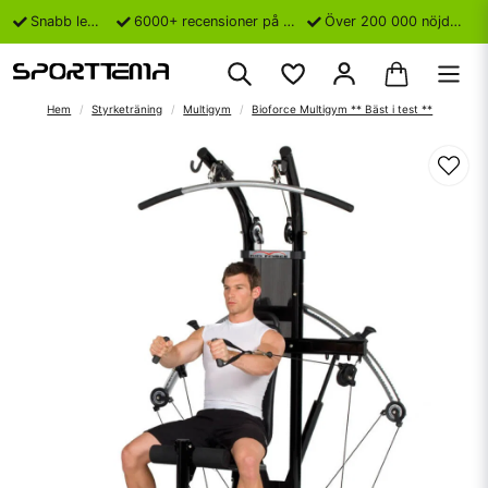
Snabb leverans
6000+ recensioner på Trustpilot
Över 200 000 nöjda kunder
Hem
Styrketräning
Multigym
Bioforce Multigym ** Bäst i test **