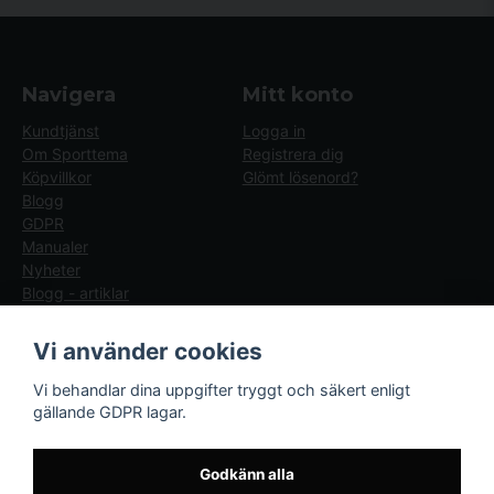
Navigera
Mitt konto
Kundtjänst
Logga in
Om Sporttema
Registrera dig
Köpvillkor
Glömt lösenord?
Blogg
GDPR
Manualer
Nyheter
Blogg - artiklar
Följ oss
Sporttema Sverige
Vi använder cookies
AB
Facebook
Vi behandlar dina uppgifter tryggt och säkert enligt
Drottninggatan 47
gällande GDPR lagar.
374 36 Karlshamn
Tel 0454-10920
Godkänn alla