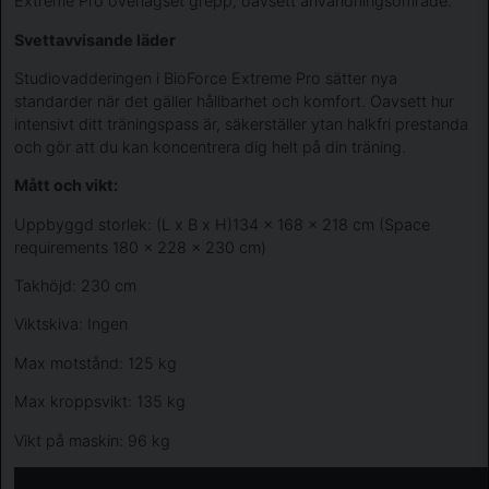
Extreme Pro överlägset grepp, oavsett användningsområde.
Svettavvisande läder
Studiovadderingen i BioForce Extreme Pro sätter nya
standarder när det gäller hållbarhet och komfort. Oavsett hur
intensivt ditt träningspass är, säkerställer ytan halkfri prestanda
och gör att du kan koncentrera dig helt på din träning.
Mått och vikt:
Uppbyggd storlek: (L x B x H)134 x 168 x 218 cm (Space
requirements 180 x 228 x 230 cm)
Takhöjd: 230 cm
Viktskiva: Ingen
Max motstånd: 125 kg
Max kroppsvikt: 135 kg
Vikt på maskin: 96 kg