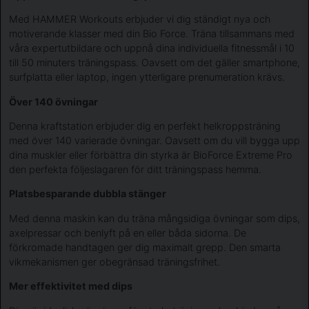
Med HAMMER Workouts erbjuder vi dig ständigt nya och
motiverande klasser med din Bio Force. Träna tillsammans med
våra expertutbildare och uppnå dina individuella fitnessmål i 10
till 50 minuters träningspass. Oavsett om det gäller smartphone,
surfplatta eller laptop, ingen ytterligare prenumeration krävs.
Över 140 övningar
Denna kraftstation erbjuder dig en perfekt helkroppsträning
med över 140 varierade övningar. Oavsett om du vill bygga upp
dina muskler eller förbättra din styrka är BioForce Extreme Pro
den perfekta följeslagaren för ditt träningspass hemma.
Platsbesparande dubbla stänger
Med denna maskin kan du träna mångsidiga övningar som dips,
axelpressar och benlyft på en eller båda sidorna. De
förkromade handtagen ger dig maximalt grepp. Den smarta
vikmekanismen ger obegränsad träningsfrihet.
Mer effektivitet med dips