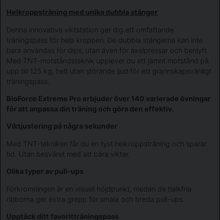
Helkroppsträning med unika dubbla stänger
Denna innovativa viktstation ger dig ett omfattande
träningspass för hela kroppen. De dubbla stängerna kan inte
bara användas för dips, utan även för axelpressar och benlyft.
Med TNT-motståndsteknik upplever du ett jämnt motstånd på
upp till 125 kg, helt utan störande ljud för ett grannskapsvänligt
träningspass.
BioForce Extreme Pro erbjuder över 140 varierade övningar
för att anpassa din träning och göra den effektiv.
Viktjustering på några sekunder
Med TNT-tekniken får du en tyst helkroppsträning och sparar
tid. Utan besväret med att bära vikter.
Olika typer av pull-ups
Förkromningen är en visuell höjdpunkt, medan de halkfria
ribborna ger extra grepp för smala och breda pull-ups.
Upptäck ditt favoritträningspass