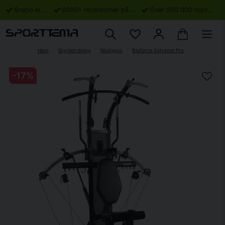
Snabb leverans
6000+ recensioner på Trustpilot
Över 200 000 nöjda kunder
Hem
Styrketräning
Multigym
Bioforce Extreme Pro
-
17
%