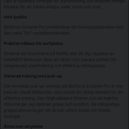
Dips är idealiska övningar för styrketräning och erbjuder många
fördelar för att stärka triceps, axlar, bröst och core.
Helt ljudlös
BioForce Extreme Pro omdefinierar din träningsupplevelse med
den unika TNT-motståndstekniken.
Praktisk hållare för surfplatta
Streama din favoritserie på Netflix eller låt dig vägledas av
HAMMER Workouts. Bara att sätta i och placera perfekt för
obegränsad underhållning och effektiva träningspass.
Varierad träning med pull-up
Den kromade pull-up-enheten på BioForce Extreme Pro är inte
bara en visuell höjdpunkt, utan också ett viktigt element för din
effektiva träning. Den högkvalitativa finishen och de halkfria
ribborna ger dig optimalt grepp och komfort. De mångsidiga
greppositionerna gör att du kan utföra smala och breda
övningar.
Ännu mer utrymme