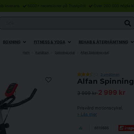
bb leverans
6000+ recensioner på Trustpilot
Över 200 000 nöjda k
Sök...
BOXNING
FITNESS & YOGA
REHAB & ÅTERHÄMTNING
Hem
Kondition
Spinningcykel
Alfan Spinningcykel
3 omdömen
Alfan Spinning
2 999 kr
3 999 kr
Prisvärd motionscykel.
Läs mer
8819886