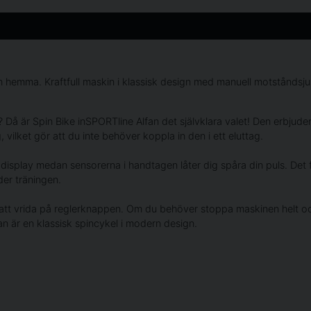
n hemma. Kraftfull maskin i klassisk design med manuell motståndsjus
Då är Spin Bike inSPORTline Alfan det självklara valet! Den erbjuder e
vilket gör att du inte behöver koppla in den i ett eluttag.
st display medan sensorerna i handtagen låter dig spåra din puls. Det
nder träningen.
r att vrida på reglerknappen. Om du behöver stoppa maskinen helt oc
n är en klassisk spincykel i modern design.