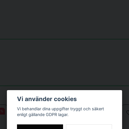
märkt men vissa saker kan upplevas som rapplig t.ex. stället för mobi
 fördel: kompakt men stadig och rejäl sadel för den som inte gillar sm
å denna är i minsta laget till dig.
Skicka fråga
Vi använder cookies
Vi behandlar dina uppgifter tryggt och säkert
3%
-40%
enligt gällande GDPR lagar.