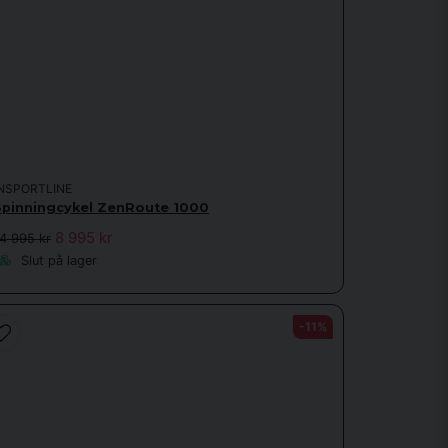
INSPORTLINE
Spinningcykel ZenRoute 1000
8 995 kr
4 995 kr
Slut på lager
-11%