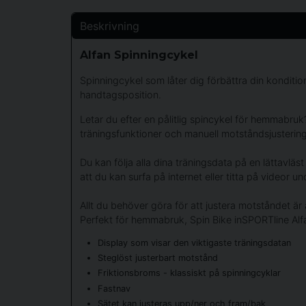
Beskrivning
Alfan Spinningcykel
Spinningcykel som låter dig förbättra din konditio
handtagsposition.
Letar du efter en pålitlig spincykel för hemmabruk? 
träningsfunktioner och manuell motståndsjustering, 
Du kan följa alla dina träningsdata på en lättavlä
att du kan surfa på internet eller titta på videor u
Allt du behöver göra för att justera motståndet ä
Perfekt för hemmabruk, Spin Bike inSPORTline Alfa
Display som visar den viktigaste träningsdatan
Steglöst justerbart motstånd
Friktionsbroms - klassiskt på spinningcyklar
Fastnav
Sätet kan justeras upp/ner och fram/bak