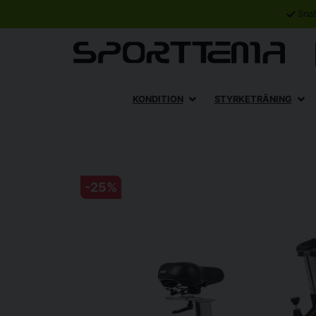
Sna
KONDITION
STYRKETRÄNING
-
25
%