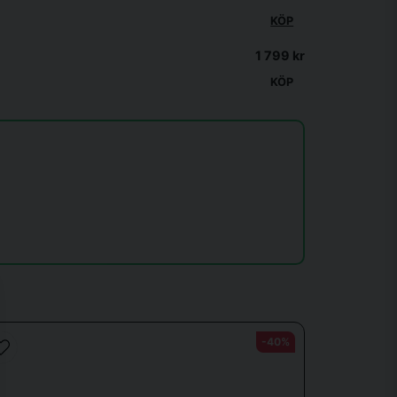
KÖP
l/platta. Froktionsplattan (mjukt
ala sadlar
1 799 kr
KÖP
-40%