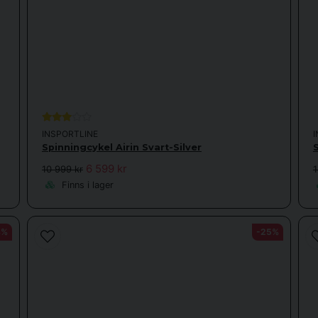
INSPORTLINE
Spinningcykel Airin Svart-Silver
6 599 kr
10 999 kr
1
Finns i lager
8%
-25%