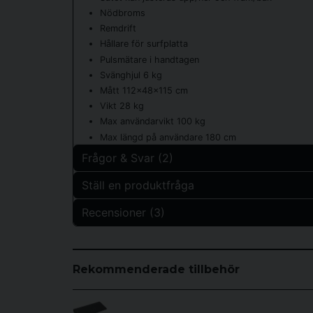
Nödbroms
Remdrift
Hållare för surfplatta
Pulsmätare i handtagen
Svänghjul 6 kg
Mått 112x48x115 cm
Vikt 28 kg
Max användarvikt 100 kg
Max längd på användare 180 cm
Frågor & Svar (2)
Ställ en produktfråga
Lars leijon frågade
för 1 år sedan
Recensioner (3)
question
Hej, kan ni ge uppgiften om avståndet mellan öv
Fråga oss något om denna produkten...
Butiken svarade
Jens
Vi har tyvärr inte detta mått, men de ska passa
för 4 månader sedan
Rekommenderade tillbehör
Ranglig och gnisslig. Jag är 180 cm och den är för 
name
Namn
Eyob Gebrehiwot frågade
för 2 år sedan
Anna
Hej, Jag vägar 105 kg och 198 cm längd frågan