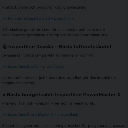
Kraftfull, stabil och byggd för daglig användning.
👉
Hammer WaterEffect 3D – produktlänk
3D‑tekniken ger ett bredare rörelsemönster och en extremt
verklighetstrogen känsla. Ett toppval för dig som tränar ofta.
🥉 Insportline RowAir – Bästa luftmotståndet
Dynamiskt motstånd – perfekt för intervaller och HIIT.
👉
Insportline RowAir – produktlänk
Luftmotståndet ökar ju hårdare du drar, vilket gör den idealisk för
högintensiv träning.
⭐ Bästa budgetvalet: Insportline PowerMaster X
Prisvärd, tyst och kompakt – perfekt för hemmabruk.
👉
Insportline PowerMaster X – produktlänk
En stabil magnetroddmaskin som ger mycket för pengarna och passar