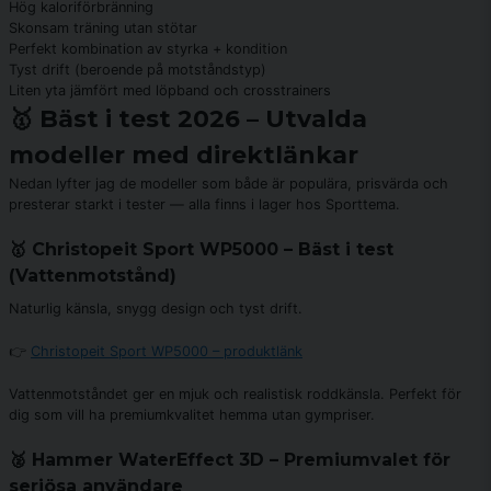
Hög kaloriförbränning
Skonsam träning utan stötar
Perfekt kombination av styrka + kondition
Tyst drift (beroende på motståndstyp)
Liten yta jämfört med löpband och crosstrainers
🥇 Bäst i test 2026 – Utvalda
modeller med direktlänkar
Nedan lyfter jag de modeller som både är populära, prisvärda och
presterar starkt i tester — alla finns i lager hos Sporttema.
🥇 Christopeit Sport WP5000 – Bäst i test
(Vattenmotstånd)
Naturlig känsla, snygg design och tyst drift.
👉
Christopeit Sport WP5000 – produktlänk
Vattenmotståndet ger en mjuk och realistisk roddkänsla. Perfekt för
dig som vill ha premiumkvalitet hemma utan gympriser.
🥈 Hammer WaterEffect 3D – Premiumvalet för
seriösa användare