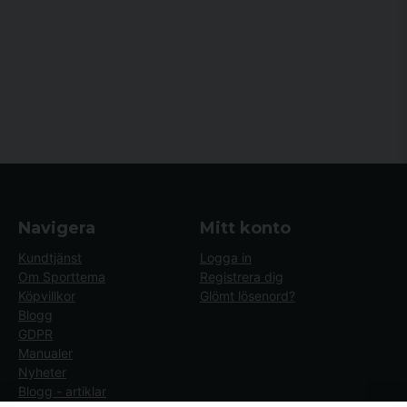
Navigera
Mitt konto
Kundtjänst
Logga in
Om Sporttema
Registrera dig
Köpvillkor
Glömt lösenord?
Blogg
GDPR
Manualer
Nyheter
Blogg - artiklar