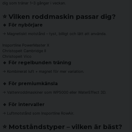
dig som tränar 1–3 gånger i veckan.
⭐ Vilken roddmaskin passar dig?
🔹 För nybörjare
→ Magnetiskt motstånd – tyst, billigt och lätt att använda.
Insportline PowerMaster X
Christopeit Cambridge II
Christopeit Vico
🔹 För regelbunden träning
→ Kombinerat luft + magnet för mer variation.
🔹 För premiumkänsla
→ Vattenroddmaskiner som WP5000 eller WaterEffect 3D.
🔹 För intervaller
→ Luftmotstånd som Insportline RowAir.
⭐ Motståndstyper – vilken är bäst?