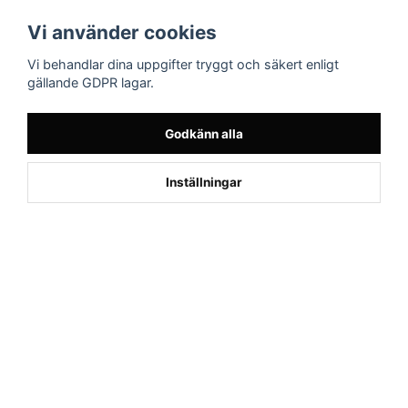
Följ oss
Sporttema Sverige
Vi använder cookies
AB
Facebook
Vi behandlar dina uppgifter tryggt och säkert enligt
Drottninggatan 47
gällande GDPR lagar.
374 36 Karlshamn
Tel 0454-10920
Godkänn alla
Kund från
Övertorneå
1
Inställningar
beställde Robotgräsklippare Genie
800 - Bäst i test
Powered by Nyehandel AB
if (window.location.hostname.endsWith('sporttema.se')) { var logoDiv =
document.getElementById('aaa_logo'); var trustpilotContainer =
document.getElementById('trustpilot-container'); if (trustpilotContainer) {
trustpilotContainer.style.display = 'block'; } if (logoDiv) {
logoDiv.style.display = 'block'; } } if
(window.location.hostname.endsWith('sporttema.no')) { var trustpilotNo
= document.getElementById('trustpilot-no'); if (trustpilotNo) {
trustpilotNo.style.display = 'block'; } } setTimeout(() => { if
(document.querySelector('.accordion')) { let egenskap =
document.querySelector('.accordion-button[aria-label="Egenskaper"]'); if