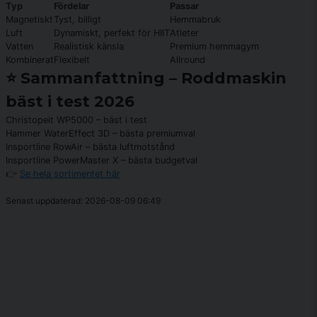
Typ
Fördelar
Passar
Magnetiskt
Tyst, billigt
Hemmabruk
Luft
Dynamiskt, perfekt för HIIT
Atleter
Vatten
Realistisk känsla
Premium hemmagym
Kombinerat
Flexibelt
Allround
⭐ Sammanfattning – Roddmaskin
bäst i test 2026
Christopeit WP5000 – bäst i test
Hammer WaterEffect 3D – bästa premiumval
Insportline RowAir – bästa luftmotstånd
Insportline PowerMaster X – bästa budgetval
👉
Se hela sortimentet här
Senast uppdaterad: 2026-08-09 06:49