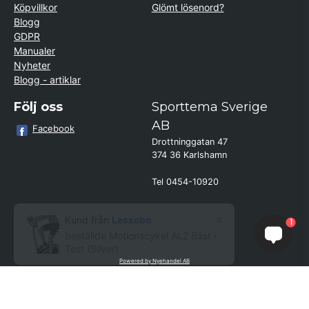
Köpvillkor
Glömt lösenord?
Blogg
GDPR
Manualer
Nyheter
Blogg - artiklar
Följ oss
Sporttema Sverige
AB
Facebook
Drottninggatan 47
374 36 Karlshamn
Tel 0454-10920
×
Kund från
Lessebo
1
beställde Motionscykel AL2 Bäst i
Test (Silver)
Powered by Nyehandel AB
if (window.location.hostname.endsWith('sporttema.se')) { var logoDiv =
document.getElementById('aaa_logo'); var trustpilotContainer =
document.getElementById('trustpilot-container'); if (trustpilotContainer) {