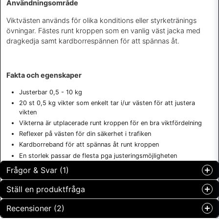
Användningsområde
Viktvästen används för olika konditions eller styrketränings
övningar. Fästes runt kroppen som en vanlig väst jacka med
dragkedja samt kardborrespännen för att spännas åt.
Fakta och egenskaper
Justerbar 0,5 - 10 kg
20 st 0,5 kg vikter som enkelt tar i/ur västen för att justera
vikten
Vikterna är utplacerade runt kroppen för en bra viktfördelning
Reflexer på västen för din säkerhet i trafiken
Kardborreband för att spännas åt runt kroppen
En storlek passar de flesta pga justeringsmöjligheten
Frågor & Svar (1)
Ställ en produktfråga
ida frågade
för 11 månader sedan
Recensioner (2)
question
Hvor stor er denne rundt brystet og magen? Jeg er av
Fråga oss något om denna produkten...