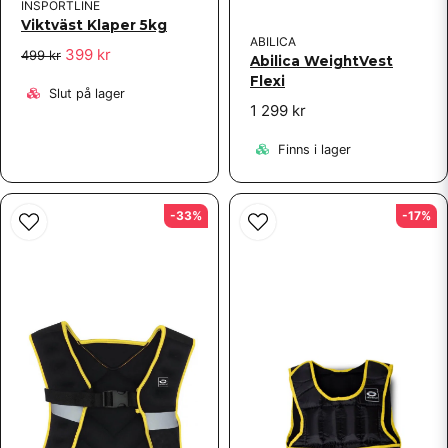
INSPORTLINE
Viktväst Klaper 5kg
ABILICA
399 kr
499 kr
Abilica WeightVest
Flexi
Slut på lager
1 299 kr
Finns i lager
-33%
-17%