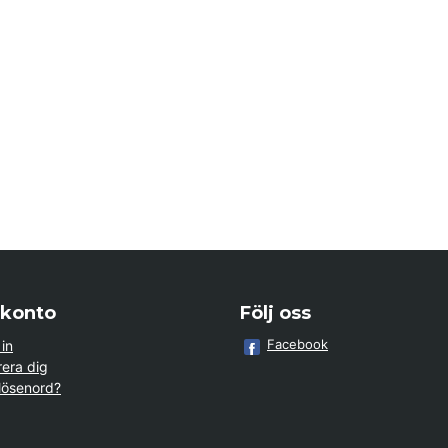
 konto
Följ oss
Facebook
in
rera dig
lösenord?