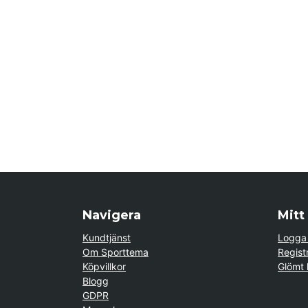
Navigera
Mitt
Kundtjänst
Logga 
Om Sporttema
Regist
Köpvillkor
Glömt 
Blogg
GDPR