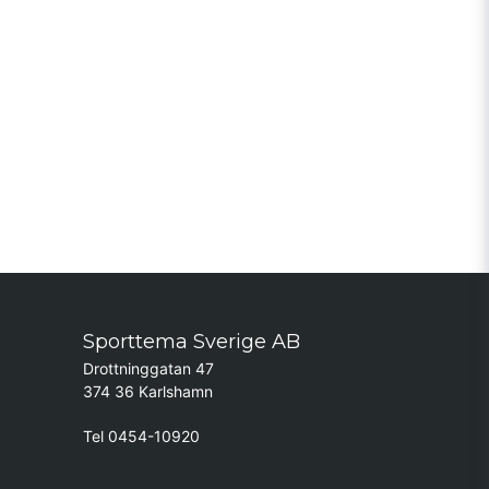
Sporttema Sverige AB
Drottninggatan 47
374 36 Karlshamn
Tel 0454-10920