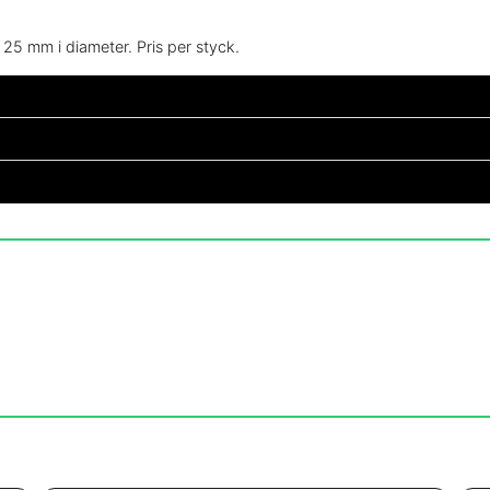
 25 mm i diameter. Pris per styck.
?
atades vid häromdagen
email
Mejladress