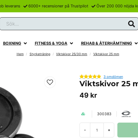
bb leverans
6000+ recensioner på Trustpilot
Över 200 000 nöjda k
Sök...
BOXNING
FITNESS & YOGA
REHAB & ÅTERHÄMTNING
Hem
Styrketräning
Viktskivor 25/30 mm
Viktskivor 25 mm
3 omdömen
Viktskivor 25
49 kr
300383
-
+