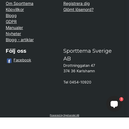
Om Sporttema
Registrera dig
Köpvillkor
Glömt lösenord?
Blogg
GDPR
Manualer
Nyheter
Blogg - artiklar
Följ oss
Sporttema Sverige
AB
Facebook
Drottninggatan 47
374 36 Karlshamn
Tel 0454-10920
×
Kund från
Lund
1
beställde Ryggsträckare Verge
Powered by Nyehandel AB
if (window.location.hostname.endsWith('sporttema.se')) { var logoDiv =
document.getElementById('aaa_logo'); var trustpilotContainer =