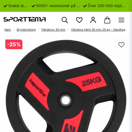
Snabb leverans
6000+ recensioner på Trustpilot
Över 200 000 nöjda kunder
Hem
Styrketräning
Viktskivor 50 mm
Viktskiva Herk 30 mm 25 kg - Handtag
-
25
%