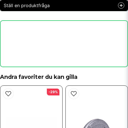
Ställ en produktfråga
question
Fråga oss något om denna produkten...
name
Namn
email
Mejladress
Andra favoriter du kan gilla
-29%
Ja, ni får publicera min fråga