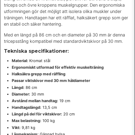
triceps och övre kroppens muskelgrupper. Den ergonomiska
utformningen gör det möjligt att isolera olika muskler under
träningen. Handtagen har ett räfflat, halksäkert grepp som ger
en stabil och säker hantering.
Med en längd på 86 cm och en diameter på 30 mm är denna
tricepsstång kompatibel med standardviktskivor på 30 mm.
Tekniska specifikationer:
Material:
Kromat stål
Ergonomiskt utformad för effektiv muskelträning
Halksäkra grepp med räffling
Passar viktskivor med 30 mm håldiameter
Längd:
86 cm
Diameter:
30 mm
Avstånd mellan handtag:
19 cm
Handtagslängd:
13,5 cm
Längd på del för viktskivor:
20 cm
Max belastning:
100 kg
Vikt:
9,81 kg
Låsmekanism:
Gängad hylsa