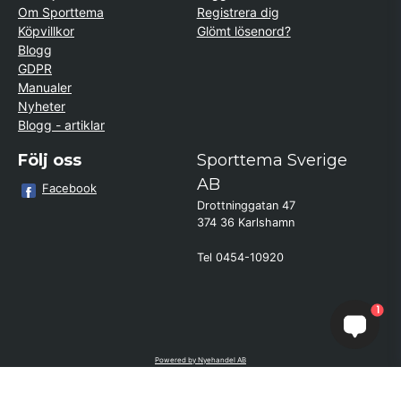
Om Sporttema
Registrera dig
Köpvillkor
Glömt lösenord?
Blogg
GDPR
Manualer
Nyheter
Blogg - artiklar
Följ oss
Sporttema Sverige
AB
Facebook
Drottninggatan 47
374 36 Karlshamn
Tel 0454-10920
×
Kund från
Fagersta
1
beställde Minicykel MB3
Powered by Nyehandel AB
if (window.location.hostname.endsWith('sporttema.se')) { var logoDiv =
document.getElementById('aaa_logo'); var trustpilotContainer =