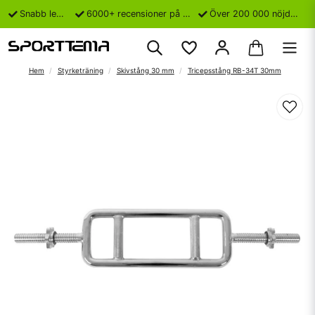
Snabb leverans
6000+ recensioner på Trustpilot
Över 200 000 nöjda kunder
Hem
Styrketräning
Skivstång 30 mm
Tricepsstång RB-34T 30mm