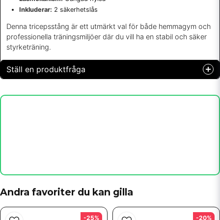
Inkluderar:
2 säkerhetslås
Denna tricepsstång är ett utmärkt val för både hemmagym och
professionella träningsmiljöer där du vill ha en stabil och säker
styrketräning.
Ställ en produktfråga
question
Fråga oss något om denna produkten...
name
Namn
email
Mejladress
Andra favoriter du kan gilla
-25%
-20%