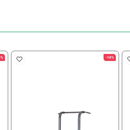
email
Mejladress
ruva ihop delarna, det är inget avancerat.
0%
-14%
Skicka fråga