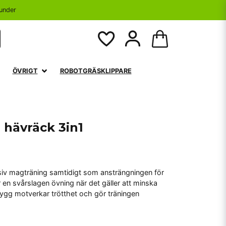
under
ÖVRIGT
ROBOTGRÄSKLIPPARE
& hävräck 3in1
nsiv magträning samtidigt som ansträngningen för
 en svårslagen övning när det gäller att minska
rygg motverkar trötthet och gör träningen