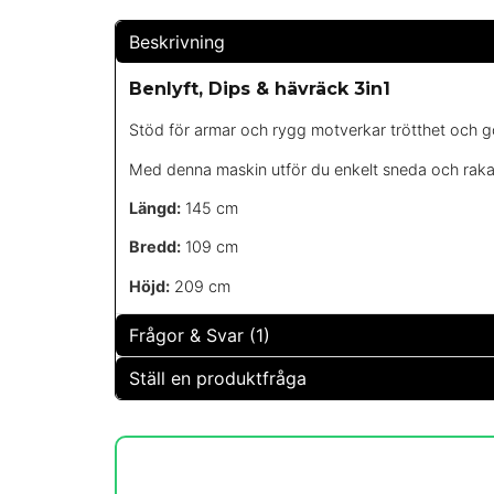
Beskrivning
Benlyft, Dips & hävräck 3in1
Stöd för armar och rygg motverkar trötthet och g
Med denna maskin utför du enkelt sneda och raka 
Längd:
145 cm
Bredd:
109 cm
Höjd:
209 cm
Frågor & Svar (1)
Ställ en produktfråga
Friskus v/ Lisbeth Sneve Øverdal frågade
för 2 år se
question
Hvilken vekt er det på denne? Kommer den fer
Fråga oss något om denna produkten...
Butiken svarade