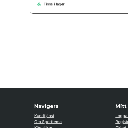
Finns i lager
Navigera
Mitt
Kundtjänst
Logga 
Om Sporttema
Regist
Köpvillkor
Glömt 