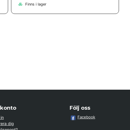
Finns i lager
 konto
Följ oss
Facebook
in
rera dig
lösenord?