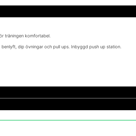
ör träningen komfortabel.
benlyft, dip övningar och pull ups. Inbyggd push up station.
dan
dig montert?