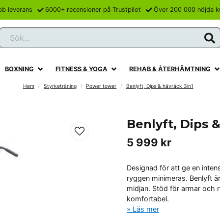
bb leverans
6000+ recensioner på Trustpilot
Över 200 000 nöjda k
Sök...
BOXNING
FITNESS & YOGA
REHAB & ÅTERHÄMTNING
Hem
Styrketräning
Power tower
Benlyft, Dips & hävräck 3in1
Benlyft, Dips 
5 999 kr
Designad för att ge en inte
ryggen minimeras. Benlyft är
midjan. Stöd för armar och 
komfortabel.
Läs mer